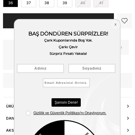
36
37
38
39
40
41
Kritik Stok
Fiyat Düşünce Haber Ver
Kargo Bedava
WhatsApp’tan Bilgi Al
ÜRÜN ÖZELLIKLERI
DANIŞMA HATTI
AKSESUAR ONARIMI