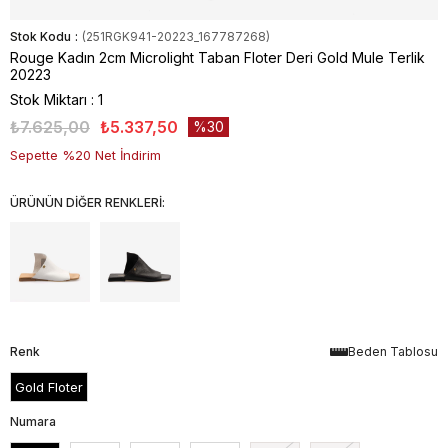
Stok Kodu
(251RGK941-20223_167787268)
Rouge Kadın 2cm Microlight Taban Floter Deri Gold Mule Terlik
20223
Stok Miktarı
:
1
₺7.625,00
₺5.337,50
30
Sepette %20 Net İndirim
ÜRÜNÜN DİĞER RENKLERİ:
Renk
Beden Tablosu
Gold Floter
Numara