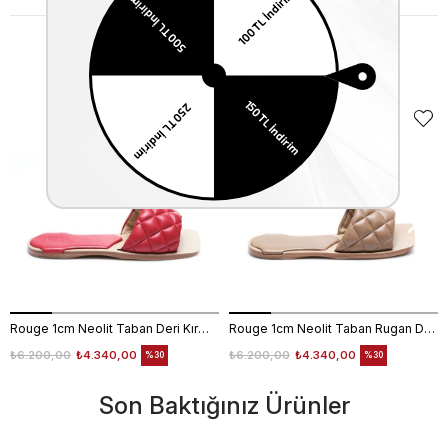
Benzer Ürünler
Rouge 1cm Neolit Taban Deri Kırmızı Kadın Terlik 0197-169
Rouge 1cm Neolit Taban Rugan Deri Nude Kadın Terlik 0197-169
₺6.200,00
₺4.340,00
₺6.200,00
₺4.340,00
%30
%30
Son Baktığınız Ürünler