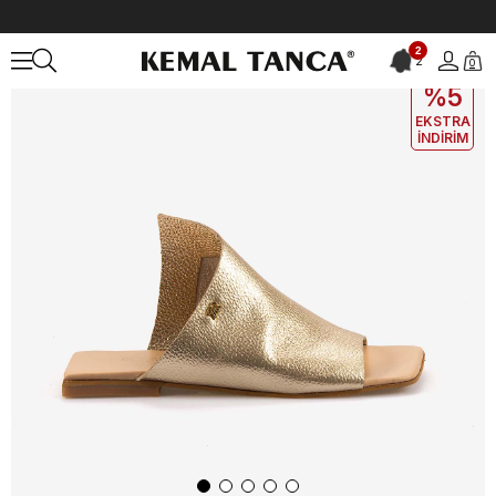
Anasayfa
KADIN
AYAKKABI
Terlik
2
2
0
EKLE5
KODUYLA
%5
EKSTRA
İNDİRİM