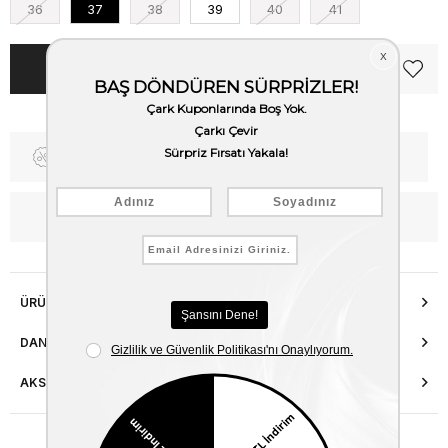
36
37
38
39
40
41
Fiyat Düşünce Haber Ver
Kargo Bedava
WhatsApp’tan Bilgi Al
ÜRÜN ÖZELLIKLERI
DANIŞMA HATTI
AKSESUAR ONARIMI