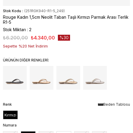
Stok Kodu
(251RGK940-R1-5_249)
Rouge Kadın 1,5cm Neolit Taban Taşlı Kırmızı Parmak Arası Terlik
R1-5
Stok Miktarı
:
2
₺6.200,00
₺4.340,00
30
Sepette %20 Net İndirim
ÜRÜNÜN DİĞER RENKLERİ:
Renk
Beden Tablosu
Kırmızı
Numara