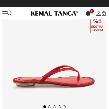
Anasayfa
KADIN
AYAKKABI
Terlik
2
2
0
EKLE5
KODUYLA
%5
EKSTRA
İNDİRİM