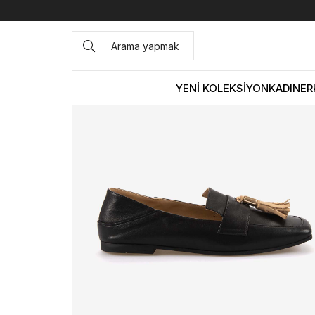
Anasayfa
KADIN
AYAKKABI
Günlük
Rouge Kadın Gün
YENİ KOLEKSİYON
KADIN
ER