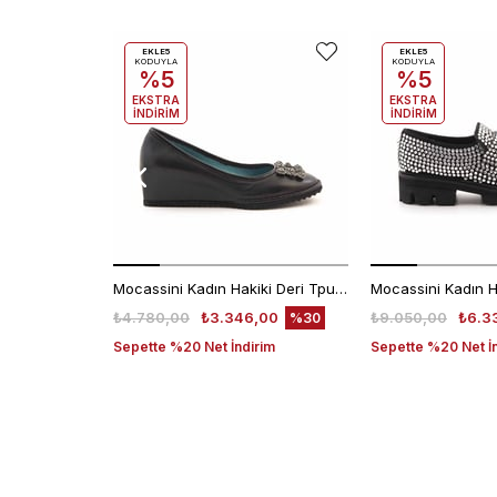
EKLE5
EKLE5
KODUYLA
KODUYLA
%5
%5
EKSTRA
EKSTRA
İNDİRİM
İNDİRİM
Mocassini Kadın Hakiki Deri Tpu Taban Siyah Günlük Ayakkabı
₺4.780,00
₺3.346,00
₺9.050,00
₺6.3
%30
Sepette %20 Net İndirim
Sepette %20 Net İ