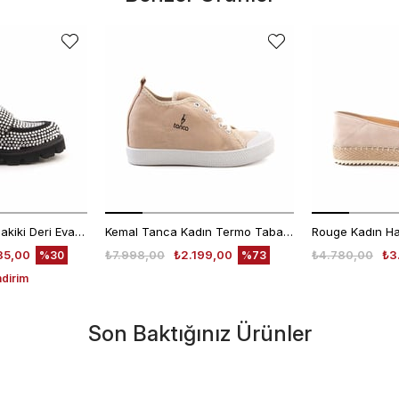
Mocassini Kadın Hakiki Deri Eva Taban Beyaz Günlük Ayakkabı
Kemal Tanca Kadın Termo Taban Bej Günlük Ayakkabı
35,00
₺7.998,00
₺2.199,00
₺4.780,00
₺3
%30
%73
ndirim
Son Baktığınız Ürünler