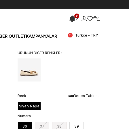
< < Önceki Sayfaya Dön
2
2
0
Stok Kodu
(251RGK941-22008_9474207)
Rouge Kadın Günlük Ayakkabı 22008
Türkçe - TRY
BERİ
OUTLET
KAMPANYALAR
₺6.200,00
₺4.340,00
30
ÜRÜNÜN DİĞER RENKLERİ:
Renk
Beden Tablosu
Siyah Napa
Numara
36
37
38
39