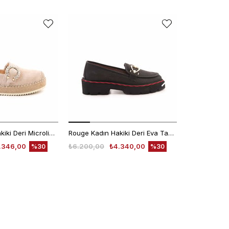
Rouge Kadın Hakiki Deri Microlight Taban Bej Süet Günlük Terlik
Rouge Kadın Hakiki Deri Eva Taban Siyah Günlük Ayakkabı
.346,00
₺6.200,00
₺4.340,00
₺4.780,00
%30
%30