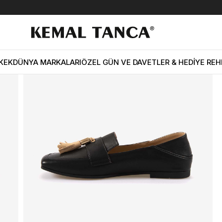
lük Ayakkabı 22008
KEK
DÜNYA MARKALARI
ÖZEL GÜN VE DAVETLER & HEDİYE REH