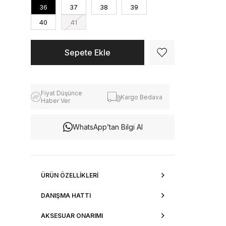
36
37
38
39
40
41
Fiyat Düşünce
Kargo Bedava
Haber Ver
WhatsApp’tan Bilgi Al
ÜRÜN ÖZELLIKLERI
DANIŞMA HATTI
AKSESUAR ONARIMI