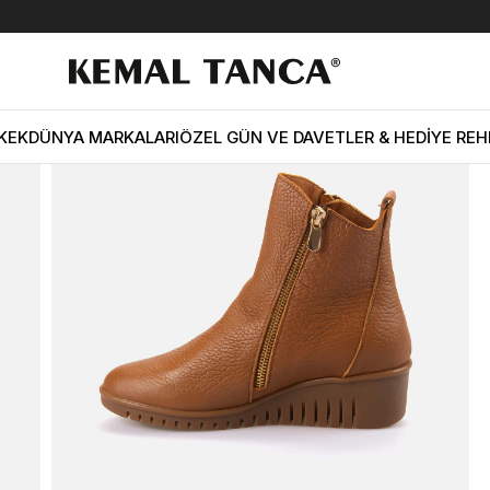
ın Bot 1968
KEK
DÜNYA MARKALARI
ÖZEL GÜN VE DAVETLER & HEDİYE REH