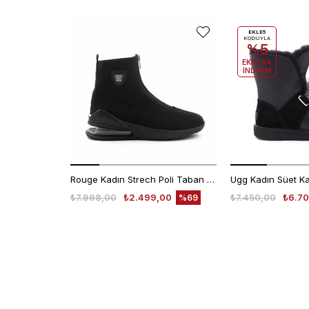
EKLE5
KODUYLA
%5
EKSTRA
İNDİRİM
Rouge Kadın Strech Poli Taban Siyah Günlük Bot
₺7.998,00
₺2.499,00
₺7.450,00
₺6.70
%69