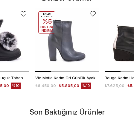
EKLE5
KODUYLA
%5
EKSTRA
İNDİRİM
Ugg Kadın Süet Kauçuk Taban Siyah Günlük Bot
Vic Matie Kadın Gri Günlük Ayakkabı
5,00
₺6.450,00
₺5.805,00
₺7.625,00
₺5.
%10
%10
Son Baktığınız Ürünler