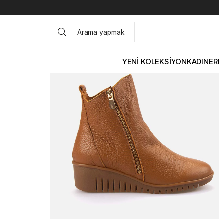
Anasayfa
KADIN
BOT&ÇİZME
Günlük Bot
Rouge Kad
YENİ KOLEKSİYON
KADIN
ER