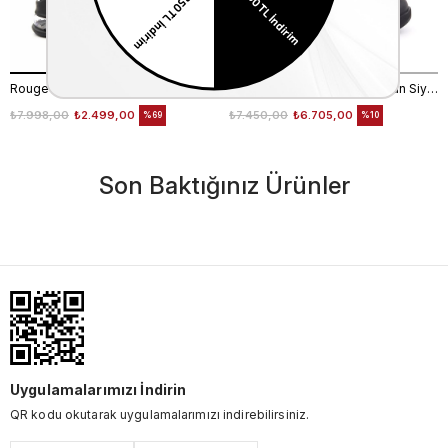
Rouge Kadın Strech Poli Taban Siyah Günlük Bot
Ugg Kadın Süet Kauçuk Taban Siyah Günlük Bot
₺7.998,00
₺2.499,00
₺7.450,00
₺6.705,00
%69
%10
Son Baktığınız Ürünler
Uygulamalarımızı İndirin
QR kodu okutarak uygulamalarımızı indirebilirsiniz.