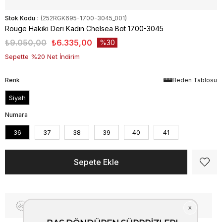
Stok Kodu
(252RGK695-1700-3045_001)
Rouge Hakiki Deri Kadın Chelsea Bot 1700-3045
₺9.050,00
₺6.335,00
30
Sepette %20 Net İndirim
Renk
Beden Tablosu
Siyah
Numara
36
37
38
39
40
41
Fiyat Düşünce Haber Ver
Kargo Bedava