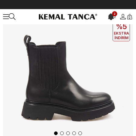
Anasayfa
KADIN
BOT&ÇİZME
Günlük Bot
Rouge Hakiki Deri K
2
2
0
EKLE5
KODUYLA
%5
EKSTRA
İNDİRİM