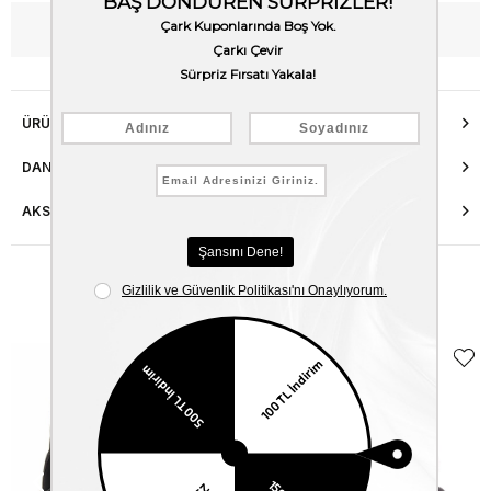
WhatsApp’tan Bilgi Al
ÜRÜN ÖZELLIKLERI
DANIŞMA HATTI
AKSESUAR ONARIMI
Benzer Ürünler
EKLE5
KODUYLA
%5
EKSTRA
İNDİRİM