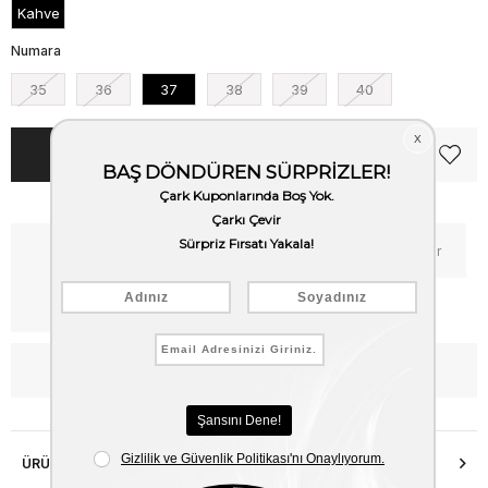
Kahve
Numara
35
36
37
38
39
40
Kritik Stok
Fiyat Düşünce Haber Ver
Kargo Bedava
WhatsApp’tan Bilgi Al
ÜRÜN ÖZELLIKLERI