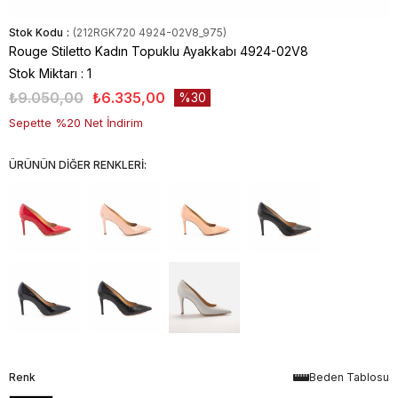
Stok Kodu
(212RGK720 4924-02V8_975)
Rouge Stiletto Kadın Topuklu Ayakkabı 4924-02V8
Stok Miktarı
:
1
₺9.050,00
₺6.335,00
30
Sepette %20 Net İndirim
ÜRÜNÜN DİĞER RENKLERİ:
Renk
Beden Tablosu