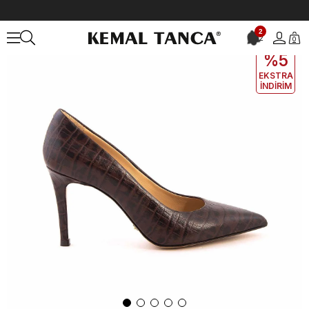
Anasayfa
KADIN
AYAKKABI
Topuklu Ayakkabı
Rouge Stiletto 
2
2
0
EKLE5
KODUYLA
%5
EKSTRA
İNDİRİM