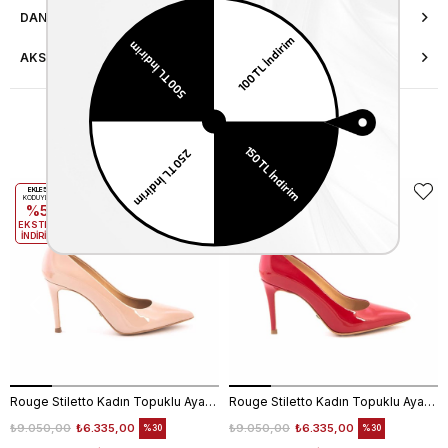
DANIŞMA HATTI
AKSESUAR ONARIMI
Benzer Ürünler
EKLE5
EKLE5
KODUYLA
KODUYLA
%5
%5
EKSTRA
EKSTRA
İNDİRİM
İNDİRİM
Rouge Stiletto Kadın Topuklu Ayakkabı 4924-02V8
Rouge Stiletto Kadın Topuklu Ayakkabı 4924-02V8
₺9.050,00
₺6.335,00
₺9.050,00
₺6.335,00
%30
%30