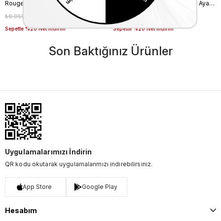
Rouge Stiletto Kadın Topuklu Ayakkabı 4924-02V8
Rouge Stiletto Kadın Topuklu Ayakkabı 4924-02V8
₺9.050,00
₺6.335,00
₺9.050,00
₺6.335,00
%30
%30
Sepette %20 Net İndirim
Sepette %20 Net İndirim
Son Baktığınız Ürünler
Uygulamalarımızı İndirin
QR kodu okutarak uygulamalarımızı indirebilirsiniz.
App Store
Google Play
Hesabım