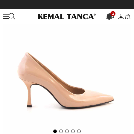
Anasayfa
KADIN
AYAKKABI
Topuklu Ayakkabı
Rouge Kadın Top
2
2
0