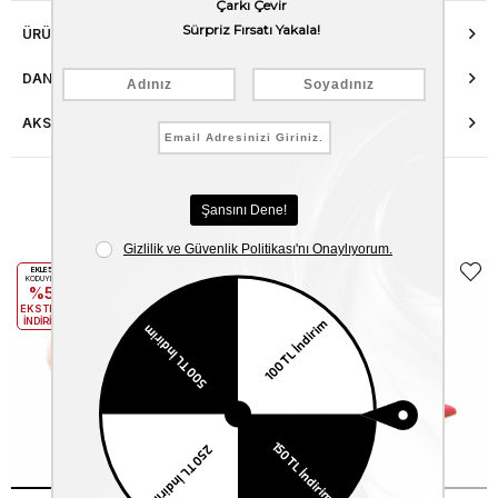
ÜRÜN ÖZELLIKLERI
DANIŞMA HATTI
AKSESUAR ONARIMI
Benzer Ürünler
EKLE5
EKLE5
KODUYLA
KODUYLA
%5
%5
EKSTRA
EKSTRA
İNDİRİM
İNDİRİM