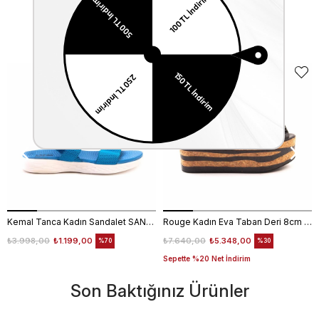
Benzer Ürünler
EKLE5
KODUYLA
%5
EKSTRA
İNDİRİM
Kemal Tanca Kadın Sandalet SANDALET
Rouge Kadın Eva Taban Deri 8cm Dolgu Topuklu Sandalet 2847
₺3.998,00
₺1.199,00
₺7.640,00
₺5.348,00
%70
%30
Sepette %20 Net İndirim
Son Baktığınız Ürünler