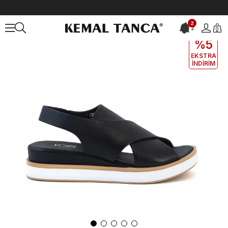
Anasayfa
KADIN
AYAKKABI
Sandalet
Rouge Kadın Hakiki Deri 
2
2
0
EKLE5
KODUYLA
%5
EKSTRA
İNDİRİM