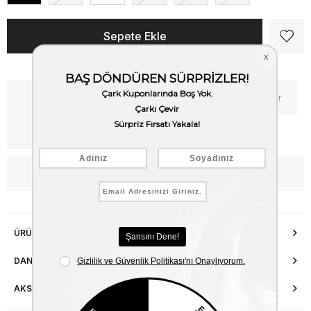
Kritik Stok
Fiyat Düşünce Haber Ver
Kargo Bedava
WhatsApp’tan Bilgi Al
ÜRÜN ÖZELLIKLERI
DANIŞMA HATTI
AKSESUAR ONARIMI