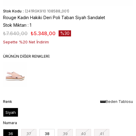
Stok Kodu
(241RGK910 108588_001)
Rouge Kadın Hakiki Deri Poli Taban Siyah Sandalet
Stok Miktarı
:
1
₺7.640,00
₺5.348,00
30
Sepette %20 Net İndirim
ÜRÜNÜN DİĞER RENKLERİ:
Renk
Beden Tablosu
Siyah
Numara
36
37
38
39
40
41