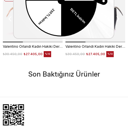
Valentino Orlandi Kadın Hakiki Deri Pudra Omuz Çantası
Valentino Orlandi Kadın Hakiki Deri Siyah Omuz Çantası
₺30.450,00
₺27.405,00
₺30.450,00
₺27.405,00
%10
%10
Son Baktığınız Ürünler