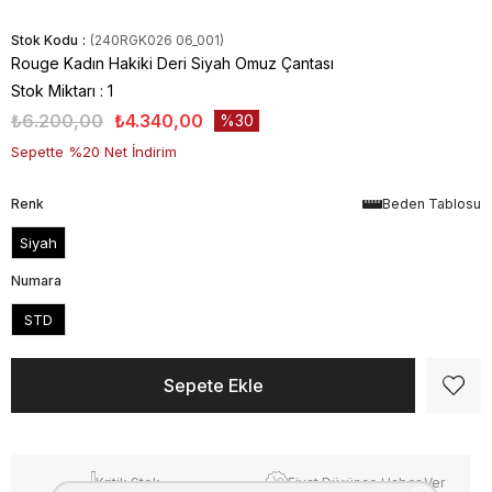
Stok Kodu
(240RGK026 06_001)
Rouge Kadın Hakiki Deri Siyah Omuz Çantası
Stok Miktarı
:
1
₺6.200,00
₺4.340,00
30
Sepette %20 Net İndirim
Renk
Beden Tablosu
Siyah
Numara
STD
Kritik Stok
Fiyat Düşünce Haber Ver