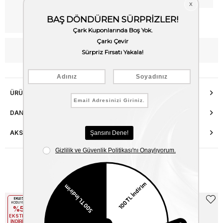
Kargo Bedava
WhatsApp’tan Bilgi Al
ÜRÜN ÖZELLIKLERI
DANIŞMA HATTI
AKSESUAR ONARIMI
Benzer Ürünler
EKLE5
EKLE5
KODUYLA
KODUYLA
%5
%5
EKSTRA
EKSTRA
İNDİRİM
İNDİRİM