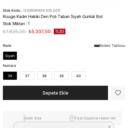
Stok Kodu
(232RGK904 625_001)
Rouge Kadın Hakiki Deri Poli Taban Siyah Günlük Bot
Stok Miktarı
:
1
₺7.625,00
₺5.337,50
30
Renk
Beden Tablosu
Siyah
Numara
36
37
38
39
40
Kritik Stok
Fiyat Düşünce Haber Ver