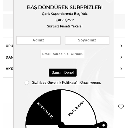
Kargo Bedava
WhatsApp’tan Bilgi Al
ÜRÜN ÖZELLIKLERI
DANIŞMA HATTI
AKSESUAR ONARIMI
Benzer Ürünler
EKLE5
KODUYLA
%5
EKSTRA
İNDİRİM