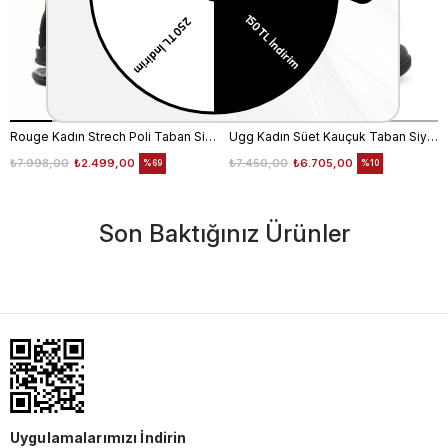
Rouge Kadın Strech Poli Taban Siyah Günlük Bot
Ugg Kadın Süet Kauçuk Taban Siyah Günlük Bot
₺7.998,00
₺2.499,00
₺7.450,00
₺6.705,00
%69
%10
Son Baktığınız Ürünler
Uygulamalarımızı İndirin