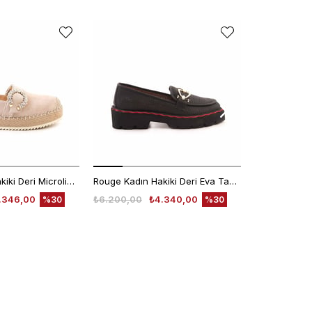
Rouge Kadın Hakiki Deri Microlight Taban Bej Süet Günlük Terlik
Rouge Kadın Hakiki Deri Eva Taban Siyah Günlük Ayakkabı
.346,00
₺6.200,00
₺4.340,00
₺4.780,00
%30
%30