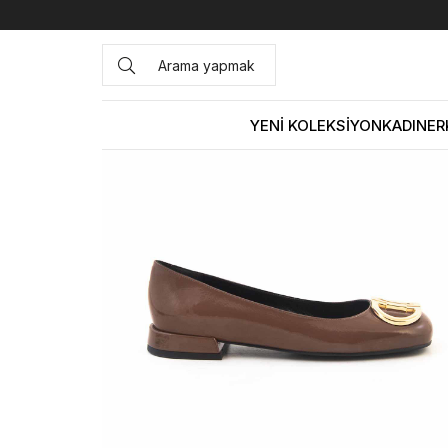
Anasayfa
KADIN
AYAKKABI
Günlük
Rouge Kadın Haki
YENİ KOLEKSİYON
KADIN
ER