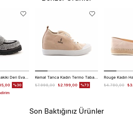
Mocassini Kadın Hakiki Deri Eva Taban Beyaz Günlük Ayakkabı
Kemal Tanca Kadın Termo Taban Bej Günlük Ayakkabı
35,00
₺7.998,00
₺2.199,00
₺4.780,00
₺3
%30
%73
ndirim
Son Baktığınız Ürünler