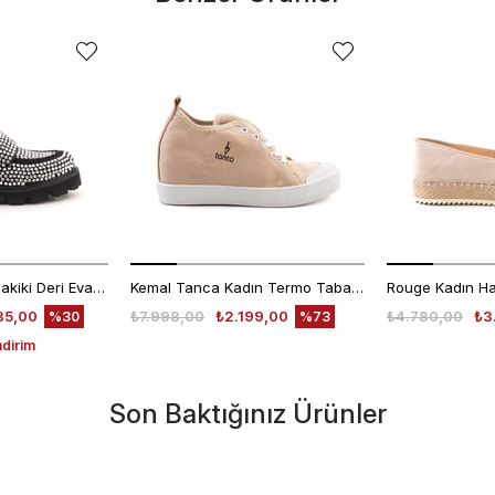
Mocassini Kadın Hakiki Deri Eva Taban Beyaz Günlük Ayakkabı
Kemal Tanca Kadın Termo Taban Bej Günlük Ayakkabı
35,00
₺7.998,00
₺2.199,00
₺4.780,00
₺3
%30
%73
ndirim
Son Baktığınız Ürünler