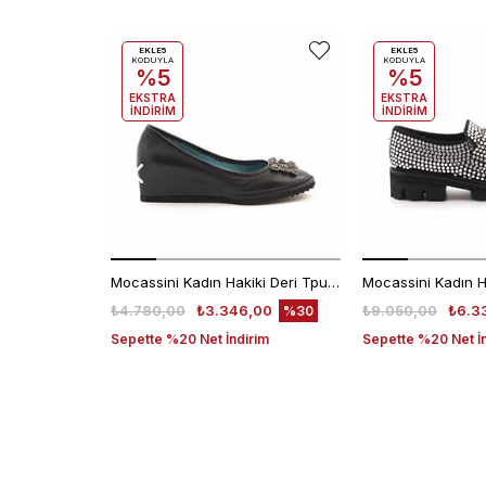
EKLE5
EKLE5
KODUYLA
KODUYLA
%5
%5
EKSTRA
EKSTRA
İNDİRİM
İNDİRİM
Mocassini Kadın Hakiki Deri Tpu Taban Siyah Günlük Ayakkabı
₺4.780,00
₺3.346,00
₺9.050,00
₺6.3
%30
Sepette %20 Net İndirim
Sepette %20 Net İ