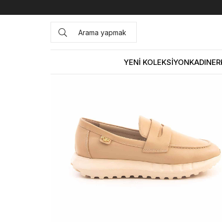
Anasayfa
KADIN
AYAKKABI
Günlük
Rouge Kadın Gün
YENİ KOLEKSİYON
KADIN
ER