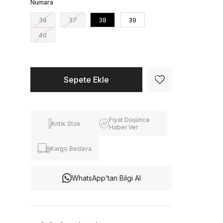
Numara
36
37
38
39
40
Fiyat Düşünce
Kritik Stok
Haber Ver
Kargo Bedava
WhatsApp’tan Bilgi Al