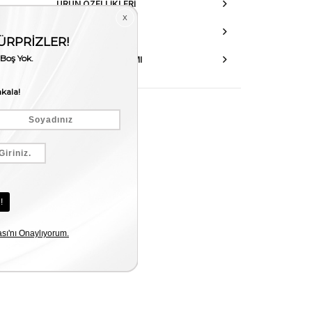
ÜRÜN ÖZELLIKLERI
DANIŞMA HATTI
AKSESUAR ONARIMI