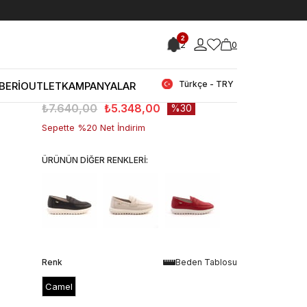
< < Önceki Sayfaya Dön
2
2
0
Stok Kodu
(231RGK884 0293_6460927)
Rouge Kadın Günlük Ayakkabı 0293
Türkçe - TRY
BERİ
OUTLET
KAMPANYALAR
Stok Miktarı
:
1
₺7.640,00
₺5.348,00
30
Sepette %20 Net İndirim
ÜRÜNÜN DİĞER RENKLERİ:
Renk
Beden Tablosu
Camel