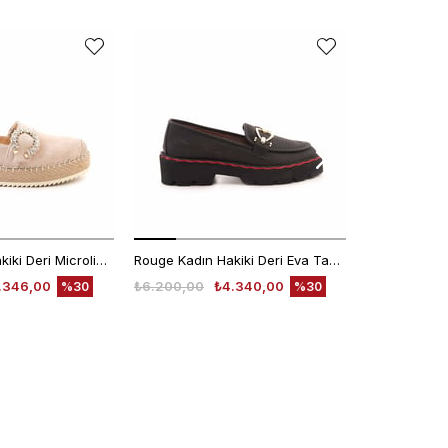
Rouge Kadın Hakiki Deri Microlight Taban Bej Süet Günlük Terlik
Rouge Kadın Hakiki Deri Eva Taban Siyah Günlük Ayakkabı
.346,00
₺6.200,00
₺4.340,00
₺4.780,00
%30
%30