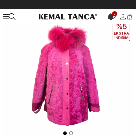
Anasayfa
DERİ GİYİM
KADIN
Deri Mont
Rouge Kadın Hakiki Deri
2
2
0
EKLE5
KODUYLA
%5
EKSTRA
İNDİRİM