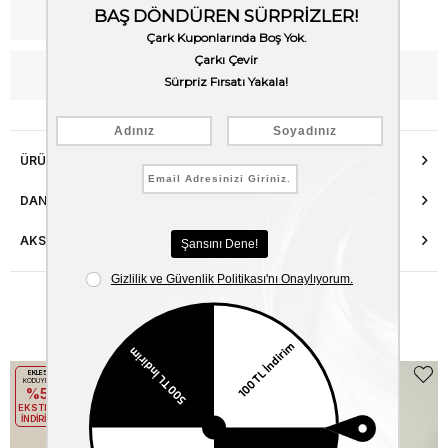
Kargo Bedava
WhatsApp’tan Bilgi Al
ÜRÜN ÖZELLIKLERI
DANIŞMA HATTI
AKSESUAR ONARIMI
Benzer Ürünler
EKLE5
EKLE5
KODUYLA
KODUYLA
%5
%5
EKSTRA
EKSTRA
İNDİRİM
İNDİRİM