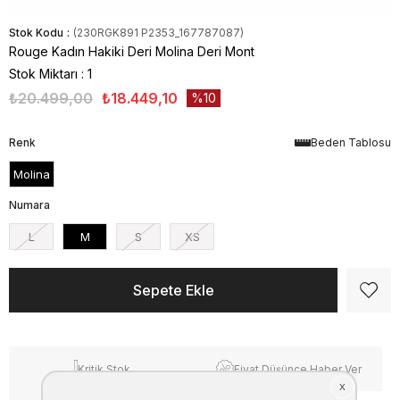
Stok Kodu
(230RGK891 P2353_167787087)
Rouge Kadın Hakiki Deri Molina Deri Mont
Stok Miktarı
:
1
₺20.499,00
₺18.449,10
10
Renk
Beden Tablosu
Molina
Numara
L
M
S
XS
Kritik Stok
Fiyat Düşünce Haber Ver