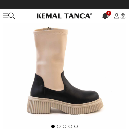
Anasayfa
KADIN
BOT&ÇİZME
Günlük Bot
2
2
0