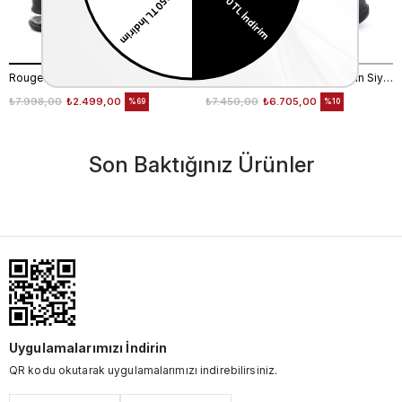
Rouge Kadın Strech Poli Taban Siyah Günlük Bot
Ugg Kadın Süet Kauçuk Taban Siyah Günlük Bot
₺7.998,00
₺2.499,00
₺7.450,00
₺6.705,00
%69
%10
Son Baktığınız Ürünler
Uygulamalarımızı İndirin
QR kodu okutarak uygulamalarımızı indirebilirsiniz.