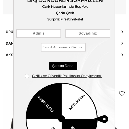
WhatsApp’tan Bilgi Al
ÜRÜN ÖZELLIKLERI
DANIŞMA HATTI
AKSESUAR ONARIMI
Benzer Ürünler
EKLE5
KODUYLA
%5
EKSTRA
İNDİRİM