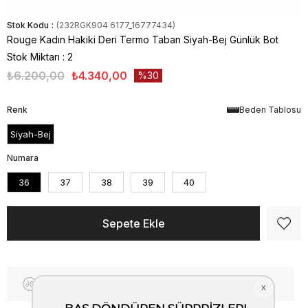
Stok Kodu
(232RGK904 6177_16777434)
Rouge Kadın Hakiki Deri Termo Taban Siyah-Bej Günlük Bot
Stok Miktarı
:
2
₺6.200,00
₺4.340,00
30
Renk
Beden Tablosu
Siyah-Bej
Numara
36
37
38
39
40
Fiyat Düşünce Haber Ver
Kargo Bedava