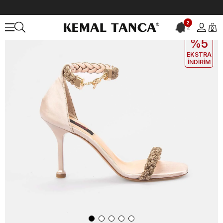
Anasayfa
KADIN
AYAKKABI
Gece&Abiye
Rouge Kadın Gece & A
2
2
0
EKLE5
KODUYLA
%5
EKSTRA
İNDİRİM