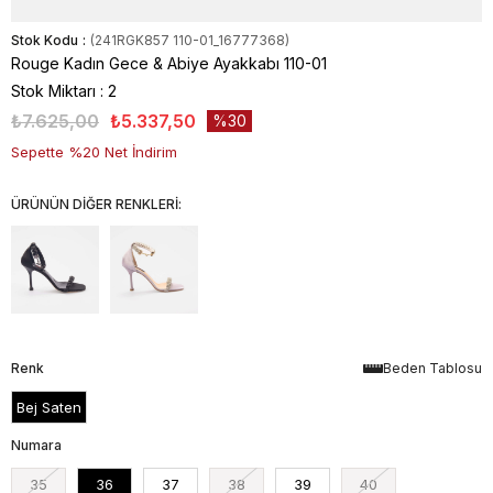
Stok Kodu
(241RGK857 110-01_16777368)
Rouge Kadın Gece & Abiye Ayakkabı 110-01
Stok Miktarı
:
2
₺7.625,00
₺5.337,50
30
Sepette %20 Net İndirim
ÜRÜNÜN DİĞER RENKLERİ:
Renk
Beden Tablosu
Bej Saten
Numara
35
36
37
38
39
40