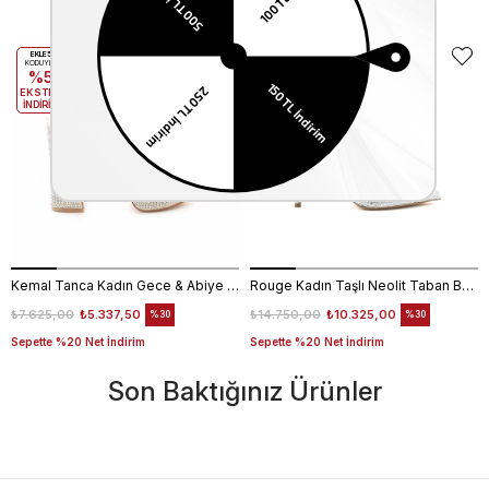
Benzer Ürünler
EKLE5
EKLE5
KODUYLA
KODUYLA
%5
%5
EKSTRA
EKSTRA
İNDİRİM
İNDİRİM
Kemal Tanca Kadın Gece & Abiye Ayakkabı 4360
Rouge Kadın Taşlı Neolit Taban Beyaz Süet Gece & Abiye Ayakkabı
₺7.625,00
₺5.337,50
₺14.750,00
₺10.325,00
%30
%30
Sepette %20 Net İndirim
Sepette %20 Net İndirim
Son Baktığınız Ürünler