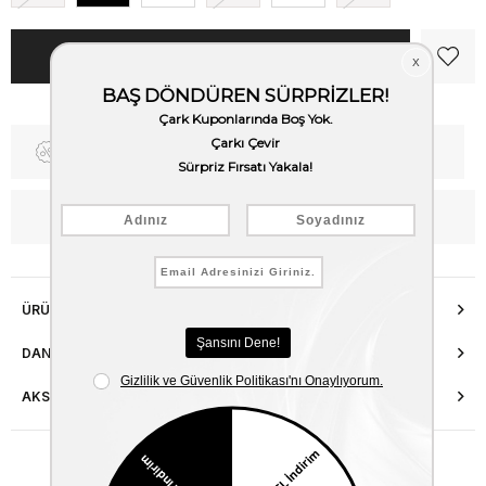
Fiyat Düşünce Haber Ver
Kargo Bedava
WhatsApp’tan Bilgi Al
ÜRÜN ÖZELLIKLERI
DANIŞMA HATTI
AKSESUAR ONARIMI