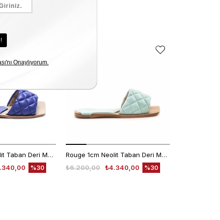
Rouge 1cm Neolit Taban Deri Mor Kadın Terlik 0197-169
Rouge 1cm Neolit Taban Deri Mavi Kadın Terlik 0197-169
.340,00
₺6.200,00
₺4.340,00
₺6.200,00
%30
%30