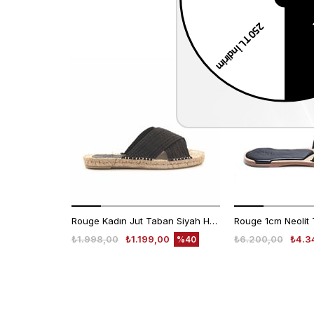
Rouge Kadın Jut Taban Siyah Hasır Terlik 715
₺1.998,00
₺1.199,00
₺6.200,00
₺4.3
%40