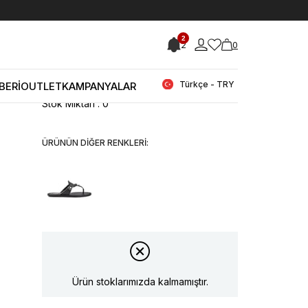
< < Önceki Sayfaya Dön
2
2
0
Stok Kodu
(181RGK720 0197-159_16777715)
Rouge Kadın Hakiki Deri Neolit Taban
Pudra Terlik Terlik
Türkçe - TRY
BERİ
OUTLET
KAMPANYALAR
Stok Miktarı
:
0
ÜRÜNÜN DİĞER RENKLERİ:
Ürün stoklarımızda kalmamıştır.