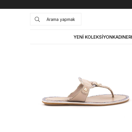
Anasayfa
KADIN
AYAKKABI
Terlik
Rouge Kadın Hakiki
YENİ KOLEKSİYON
KADIN
ER