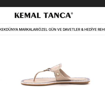
 Deri Neolit Taban Pudra Terlik Terlik
KEK
DÜNYA MARKALARI
ÖZEL GÜN VE DAVETLER & HEDİYE REH