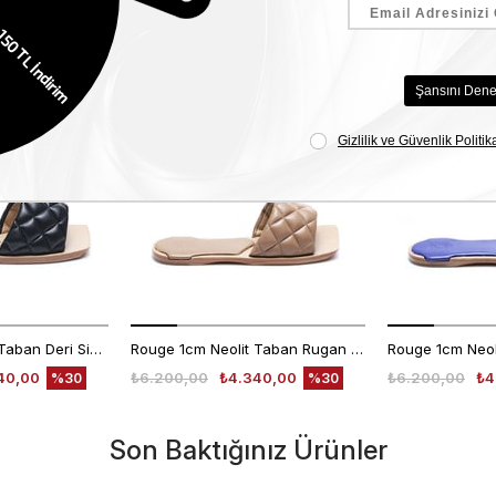
Benzer Ürünler
Rouge 1cm Neolit Taban Deri Siyah Kadın Terlik 0197-169
Rouge 1cm Neolit Taban Rugan Deri Nude Kadın Terlik 0197-169
40,00
₺6.200,00
₺4.340,00
₺6.200,00
₺4
%30
%30
Son Baktığınız Ürünler