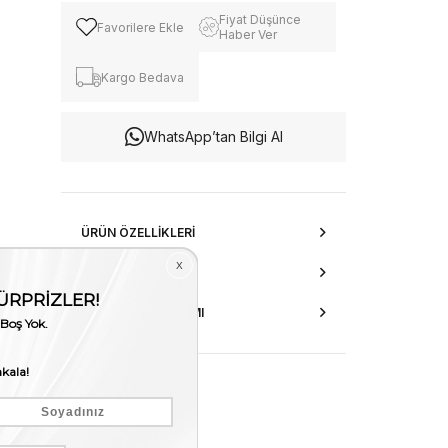
Fiyat Düşünce
Favorilere Ekle
Haber Ver
Kargo Bedava
WhatsApp’tan Bilgi Al
ÜRÜN ÖZELLIKLERI
DANIŞMA HATTI
AKSESUAR ONARIMI