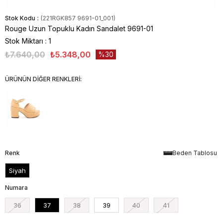
Stok Kodu
(221RGK857 9691-01_001)
Rouge Uzun Topuklu Kadın Sandalet 9691-01
Stok Miktarı
:
1
₺7.640,00
₺5.348,00
30
ÜRÜNÜN DİĞER RENKLERİ:
Renk
Beden Tablosu
Siyah
Numara
36
37
38
39
40
41