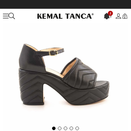
Anasayfa
KADIN
AYAKKABI
Sandalet
Rouge Uzun Topuklu Kadı
2
2
0