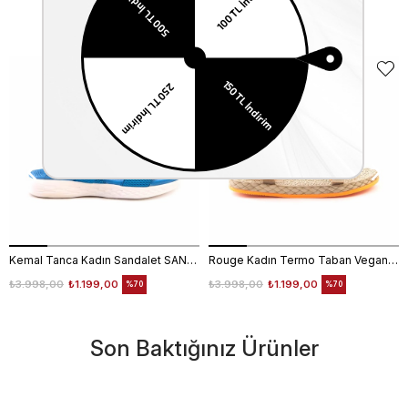
Benzer Ürünler
Kemal Tanca Kadın Sandalet SANDALET
Rouge Kadın Termo Taban Vegan Cırt Bantlı Bej Sandalet 1001
₺3.998,00
₺1.199,00
₺3.998,00
₺1.199,00
%70
%70
Son Baktığınız Ürünler