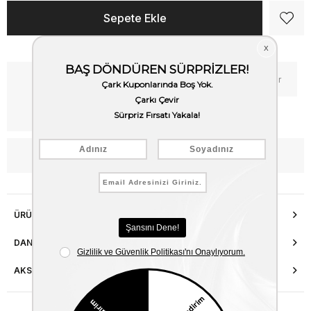
Kritik Stok
Fiyat Düşünce Haber Ver
Kargo Bedava
WhatsApp’tan Bilgi Al
ÜRÜN ÖZELLIKLERI
DANIŞMA HATTI
AKSESUAR ONARIMI