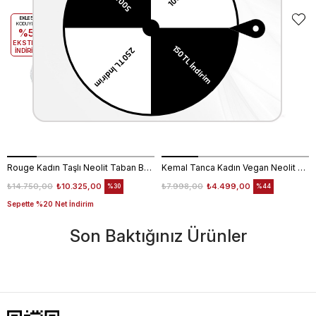
EKLE5
KODUYLA
%5
EKSTRA
İNDİRİM
Rouge Kadın Taşlı Neolit Taban Beyaz Süet Gece & Abiye Ayakkabı
Kemal Tanca Kadın Vegan Neolit Taban Rose Gece & Abiye Sandalet
₺14.750,00
₺10.325,00
₺7.998,00
₺4.499,00
%30
%44
Sepette %20 Net İndirim
Son Baktığınız Ürünler