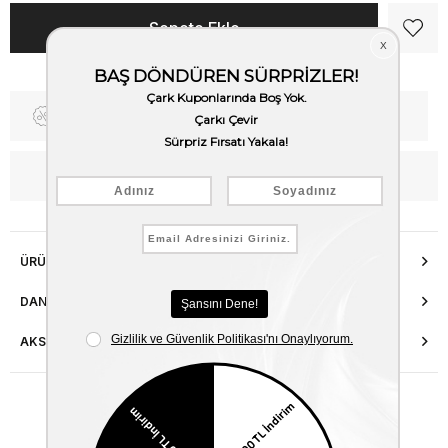
Fiyat Düşünce Haber Ver
Kargo Bedava
WhatsApp’tan Bilgi Al
ÜRÜN ÖZELLIKLERI
DANIŞMA HATTI
AKSESUAR ONARIMI
Benzer Ürünler