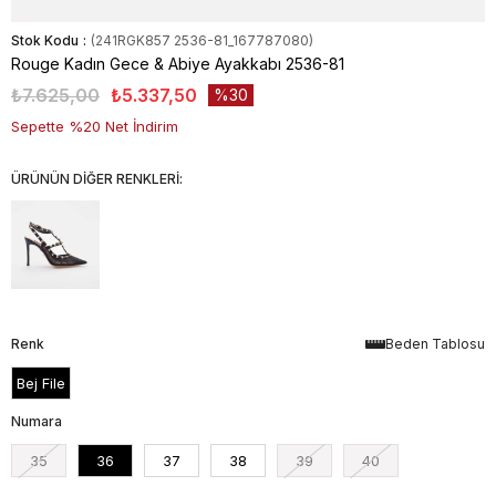
Stok Kodu
(241RGK857 2536-81_167787080)
Rouge Kadın Gece & Abiye Ayakkabı 2536-81
₺7.625,00
₺5.337,50
30
Sepette %20 Net İndirim
ÜRÜNÜN DİĞER RENKLERİ:
Renk
Beden Tablosu
Bej File
Numara
35
36
37
38
39
40