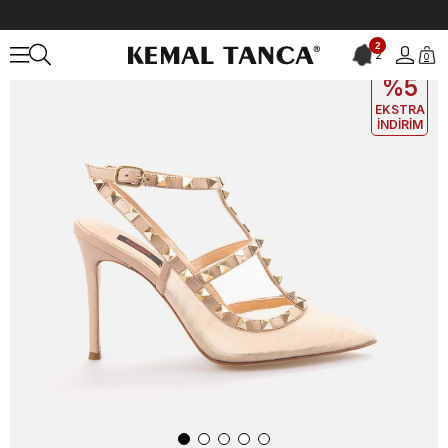
Anasayfa
KADIN
AYAKKABI
Gece&Abiye
Rouge Kadın Gece & 
2
2
0
EKLE5
KODUYLA
%5
EKSTRA
İNDİRİM