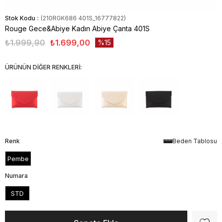
Stok Kodu
(210RGK686 401S_16777822)
Rouge Gece&Abiye Kadın Abiye Çanta 401S
₺1.999,90
₺1.699,00
15
ÜRÜNÜN DİĞER RENKLERİ:
Renk
Beden Tablosu
Pembe
Numara
STD