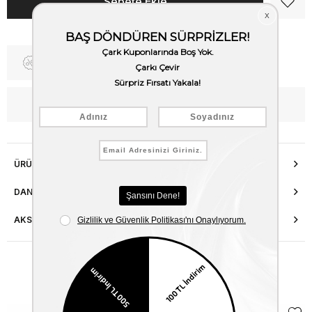
Fiyat Düşünce Haber Ver
WhatsApp’tan Bilgi Al
ÜRÜN ÖZELLIKLERI
DANIŞMA HATTI
AKSESUAR ONARIMI
Benzer Ürünler