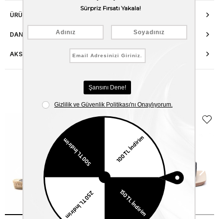
ÜRÜN ÖZELLIKLERI
DANIŞMA HATTI
AKSESUAR ONARIMI
Benzer Ürünler