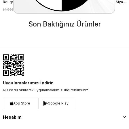
Rouge Kadın Jut Taban Siyah Hasır Terlik 715
Rouge 1cm Neolit Taban Deri Siyah Kadın Terlik 0197-169
₺1.998,00
₺1.199,00
₺6.200,00
₺4.340,00
%40
%30
Son Baktığınız Ürünler
Uygulamalarımızı İndirin
QR kodu okutarak uygulamalarımızı indirebilirsiniz.
App Store
Google Play
Hesabım