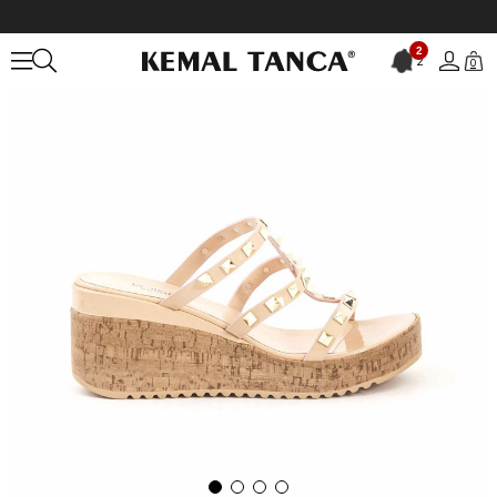
Anasayfa
KADIN
AYAKKABI
Terlik
2
2
0