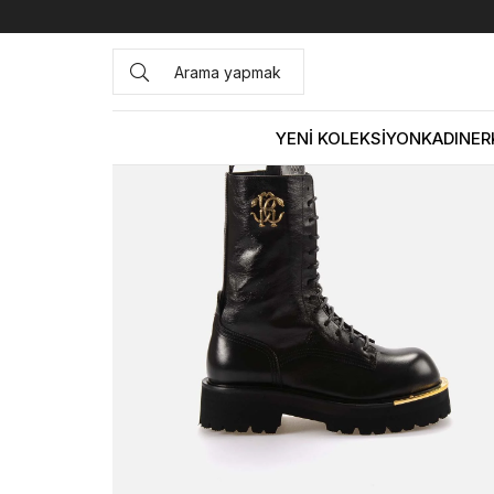
Anasayfa
KADIN
BOT&ÇİZME
Günlük Bot
Roberto Ca
YENİ KOLEKSİYON
KADIN
ER