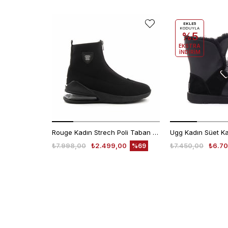
EKLE5
KODUYLA
%5
EKSTRA
İNDİRİM
Rouge Kadın Strech Poli Taban Siyah Günlük Bot
₺7.998,00
₺2.499,00
₺7.450,00
₺6.70
%69