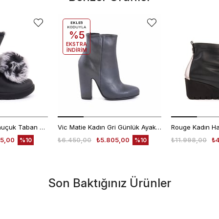
EKLE5
KODUYLA
%5
EKSTRA
İNDİRİM
Ugg Kadın Süet Kauçuk Taban Siyah Günlük Bot
Vic Matie Kadın Gri Günlük Ayakkabı
5,00
₺6.450,00
₺5.805,00
₺11.998,00
₺
%10
%10
Son Baktığınız Ürünler