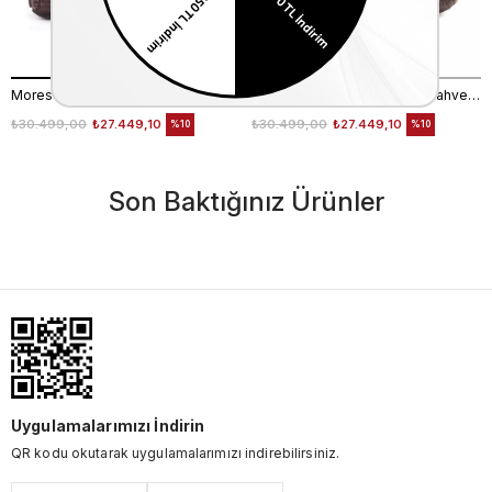
Moreschi Erkek Hakiki Deri Kauçuk Taban Kahverengi Loafer Konforlu Ayakkabı
Moreschi Erkek Hakiki Deri Kahverengi Loafer Konforlu Ayakkabı
₺30.499,00
₺27.449,10
₺30.499,00
₺27.449,10
%10
%10
Son Baktığınız Ürünler
Uygulamalarımızı İndirin
QR kodu okutarak uygulamalarımızı indirebilirsiniz.