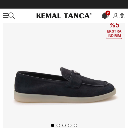
Anasayfa
ERKEK
AYAKKABI
Loafer
Prada Erkek Loafer 2DG124
2
2
0
EKLE5
KODUYLA
%5
EKSTRA
İNDİRİM