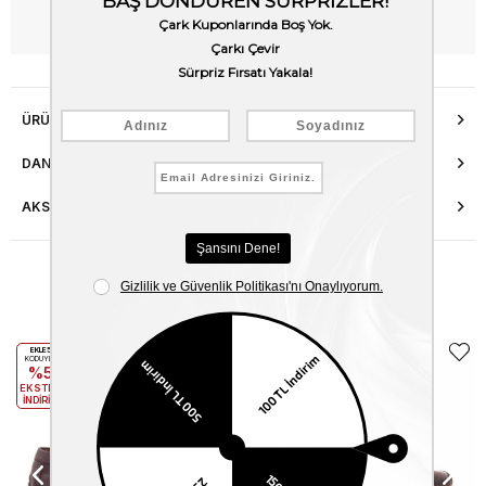
WhatsApp’tan Bilgi Al
ÜRÜN ÖZELLIKLERI
DANIŞMA HATTI
AKSESUAR ONARIMI
Benzer Ürünler
EKLE5
EKLE5
KODUYLA
KODUYLA
%5
%5
EKSTRA
EKSTRA
İNDİRİM
İNDİRİM