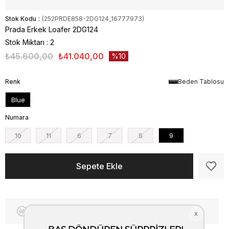
Stok Kodu
(252PRDE858-2DG124_16777973)
Prada Erkek Loafer 2DG124
Stok Miktarı
:
2
₺45.600,00
₺41.040,00
10
Renk
Beden Tablosu
Blue
Numara
10
11
6
7
8
9
Fiyat Düşünce Haber Ver
Kargo Bedava