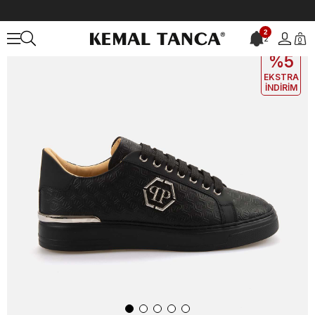
Anasayfa
ERKEK
AYAKKABI
Spor&Sneaker
2
2
0
EKLE5
KODUYLA
%5
EKSTRA
İNDİRİM