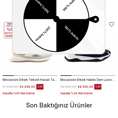
Benzer Ürünler
EKLE5
EKLE5
KODUYLA
KODUYLA
%5
%5
EKSTRA
EKSTRA
İNDİRİM
İNDİRİM
Mocassini Erkek Tekstil Havalı Taban Beyaz Spor & Sneaker Ayakkabı
Mocassini Erkek Hakiki Deri Lacivert Spor & Sneaker Ayakkabı
₺7.640,00
₺5.348,00
₺9.050,00
₺6.335,00
%30
%30
Sepette %20 Net İndirim
Sepette %20 Net İndirim
Son Baktığınız Ürünler