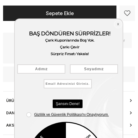
Kritik Stok
Fiyat Düşünce Haber Ver
Kargo Bedava
WhatsApp’tan Bilgi Al
ÜRÜN ÖZELLIKLERI
DANIŞMA HATTI
AKSESUAR ONARIMI