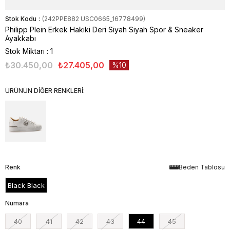
Stok Kodu
(242PPE882 USC0665_16778499)
Philipp Plein Erkek Hakiki Deri Siyah Siyah Spor & Sneaker
Ayakkabı
Stok Miktarı
:
1
₺30.450,00
₺27.405,00
10
ÜRÜNÜN DİĞER RENKLERİ:
Renk
Beden Tablosu
Black Black
Numara
40
41
42
43
44
45