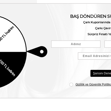
Pantanetti Erkek Günlük Ayakkabı 19583C
95,00
₺10.248,00