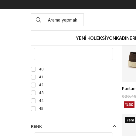
Anasayfa
Pantanetti
Pantanetti
Yeni
Ürün
YENİ KOLEKSİYON
KADIN
ER
NUMARA
40
41
42
43
₺20.4
44
%50
45
Yeni
RENK
Ürün