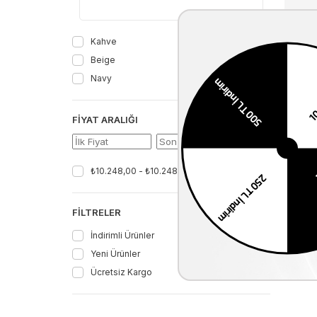
Kahve
Beige
Navy
₺20.4
FIYAT ARALIĞI
%50
Filtrele
₺10.248,00 - ₺10.248,00
FILTRELER
İndirimli Ürünler
Yeni Ürünler
Ücretsiz Kargo