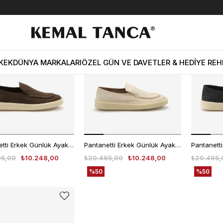
Yeni
Yeni
Ürün
Ürün
KEK
DÜNYA MARKALARI
ÖZEL GÜN VE DAVETLER & HEDİYE REH
Pantanetti Erkek Günlük Ayakkabı 19502C
Pantanetti Erkek Günlük Ayakkabı 19502C
95,00
₺10.248,00
₺20.495,00
₺10.248,00
₺20.495,
%50
%50