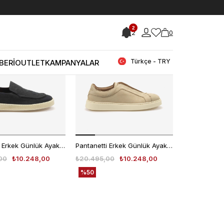
2
2
0
Yeni
Ürün
Türkçe - TRY
BERİ
OUTLET
KAMPANYALAR
Pantanetti Erkek Günlük Ayakkabı 19502C
Pantanetti Erkek Günlük Ayakkabı 19583C
00
₺10.248,00
₺20.495,00
₺10.248,00
%50