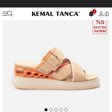
Anasayfa
KADIN
AYAKKABI
Terlik
Noa Harmon Kadın Bej Terlik 
2
2
0
EKLE5
KODUYLA
%5
EKSTRA
İNDİRİM