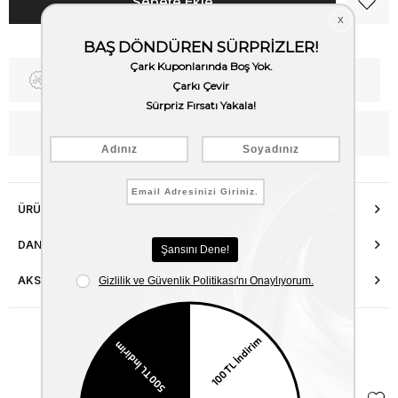
Fiyat Düşünce Haber Ver
Kargo Bedava
WhatsApp’tan Bilgi Al
ÜRÜN ÖZELLIKLERI
DANIŞMA HATTI
AKSESUAR ONARIMI
Benzer Ürünler