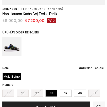
Stok Kodu
(241NHK929 9643_167787160)
Noa Harmon Kadın Bej Terlik Terlik
₺8.000,00
₺7.200,00
10
ÜRÜNÜN DİĞER RENKLERİ:
Renk
Beden Tablosu
Multi Beige
Numara
35
36
37
38
39
40
41