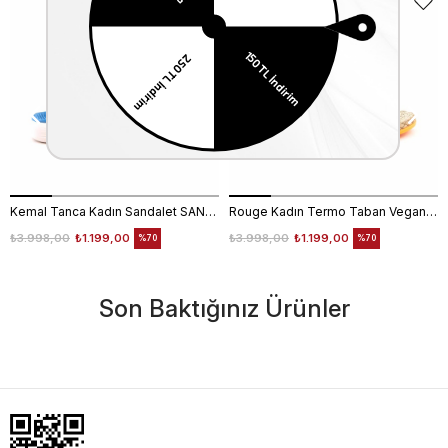
Kemal Tanca Kadın Sandalet SANDALET
Rouge Kadın Termo Taban Vegan Cırt Bantlı Bej Sandalet 1001
₺3.998,00
₺1.199,00
₺3.998,00
₺1.199,00
%70
%70
Son Baktığınız Ürünler