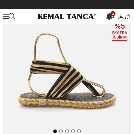
Anasayfa
KADIN
AYAKKABI
Sandalet
Nalho Kadın Siyah-Altın Sa
2
2
0
EKLE5
KODUYLA
%5
EKSTRA
İNDİRİM