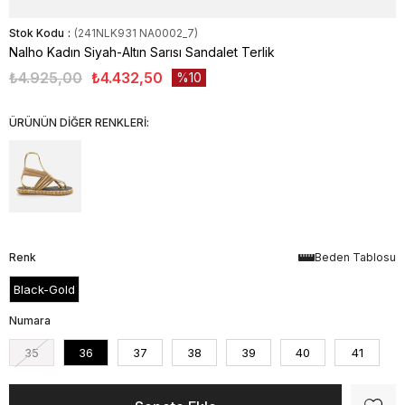
Stok Kodu
(241NLK931 NA0002_7)
Nalho Kadın Siyah-Altın Sarısı Sandalet Terlik
₺4.925,00
₺4.432,50
10
ÜRÜNÜN DİĞER RENKLERİ:
Renk
Beden Tablosu
Black-Gold
Numara
35
36
37
38
39
40
41