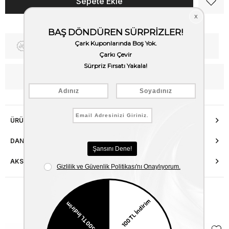
Fiyat Düşünce Haber Ver
Kargo Bedava
WhatsApp’tan Bilgi Al
ÜRÜN ÖZELLIKLERI
DANIŞMA HATTI
AKSESUAR ONARIMI
Benzer Ürünler