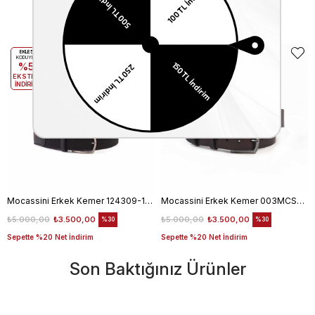
Benzer Ürünler
EKLE5
EKLE5
KODUYLA
KODUYLA
%5
%5
EKSTRA
EKSTRA
İNDİRİM
İNDİRİM
Mocassini Erkek Kemer 124309-100
Mocassini Erkek Kemer 003MCSN B3245
₺5.000,00
₺3.500,00
₺5.000,00
₺3.500,00
%30
%30
Sepette %20 Net İndirim
Sepette %20 Net İndirim
Son Baktığınız Ürünler