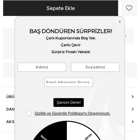
Kritik Stok
Fiyat Düşünce Haber Ver
Kargo Bedava
WhatsApp’tan Bilgi Al
ÜRÜN ÖZELLIKLERI
DANIŞMA HATTI
AKSESUAR ONARIMI