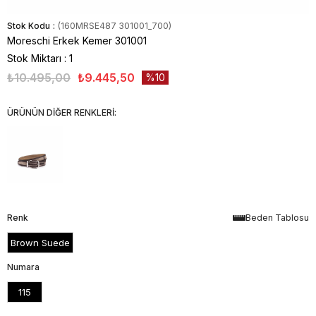
Stok Kodu
(160MRSE487 301001_700)
Moreschi Erkek Kemer 301001
Stok Miktarı
:
1
₺10.495,00
₺9.445,50
10
ÜRÜNÜN DİĞER RENKLERİ:
Renk
Beden Tablosu
Brown Suede
Numara
115