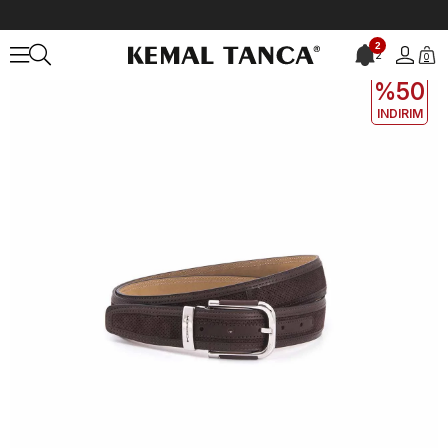
Anasayfa
ÇANTA&AKSESUAR
ERKEK
Kemer
Moreschi Erkek Ke
2
2
0
2. 3. 4.
ÜRÜNE
%50
INDIRIM