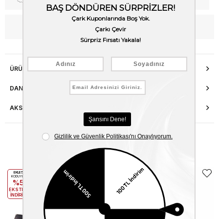
WhatsApp’tan Bilgi Al
ÜRÜN ÖZELLIKLERI
DANIŞMA HATTI
AKSESUAR ONARIMI
Benzer Ürünler
EKLE5
EKLE5
KODUYLA
KODUYLA
%5
%5
EKSTRA
EKSTRA
İNDİRİM
İNDİRİM