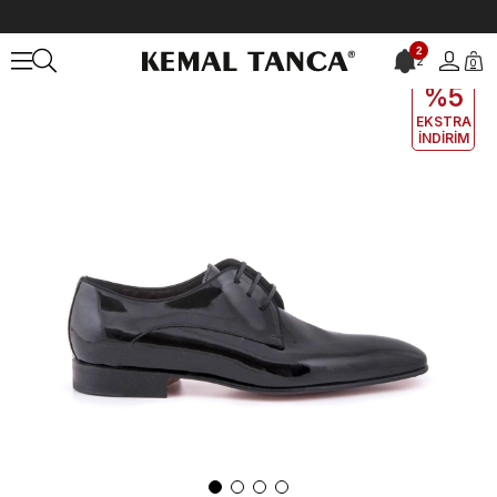
Anasayfa
ERKEK
AYAKKABI
Klasik
2
2
0
EKLE5
KODUYLA
%5
EKSTRA
İNDİRİM