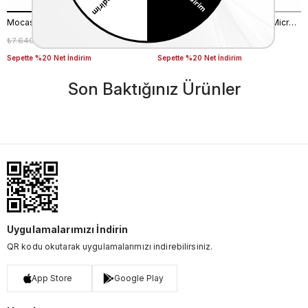
Mocassini Kadın Rugan Deri Microlight Taban Siyah Babet Ayakkabı
Mocassini Kadın Rugan Deri Microlight Taban Bej Parlak Babet Ayakkabı
₺7.640,00
₺5.348,00
₺7.640,00
₺5.348,00
%30
%30
Sepette %20 Net İndirim
Sepette %20 Net İndirim
Son Baktığınız Ürünler
Uygulamalarımızı İndirin
QR kodu okutarak uygulamalarımızı indirebilirsiniz.
App Store
Google Play