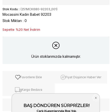
Stok Kodu
(251MCK680-92203_001)
Mocassini Kadın Babet 92203
Stok Miktarı
:
0
Sepette %20 Net İndirim
Ürün stoklarımızda kalmamıştır.
Favorilere Ekle
Fiyat Düşünce Haber Ver
Kargo Bedava
WhatsApp’tan Bilgi Al