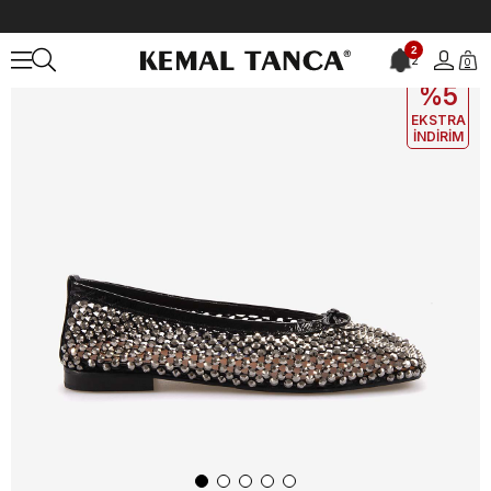
Anasayfa
KADIN
BABET
Mocassini Kadın Babet 92203
2
2
0
EKLE5
KODUYLA
%5
EKSTRA
İNDİRİM