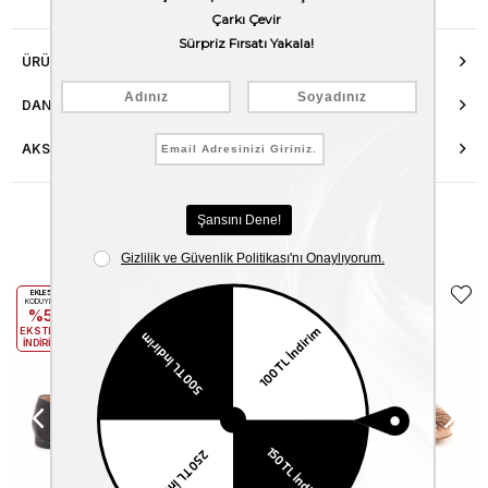
ÜRÜN ÖZELLIKLERI
DANIŞMA HATTI
AKSESUAR ONARIMI
Benzer Ürünler
EKLE5
EKLE5
KODUYLA
KODUYLA
%5
%5
EKSTRA
EKSTRA
İNDİRİM
İNDİRİM