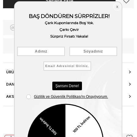
Fiyat Düşünce Haber Ver
WhatsApp’tan Bilgi Al
ÜRÜN ÖZELLIKLERI
DANIŞMA HATTI
AKSESUAR ONARIMI
Benzer Ürünler