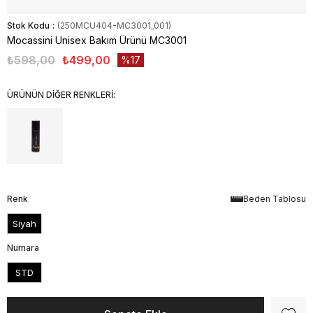
Stok Kodu
(250MCU404-MC3001_001)
Mocassini Unisex Bakım Ürünü MC3001
₺598,00
₺499,00
17
ÜRÜNÜN DİĞER RENKLERİ:
Renk
Beden Tablosu
Siyah
Numara
STD