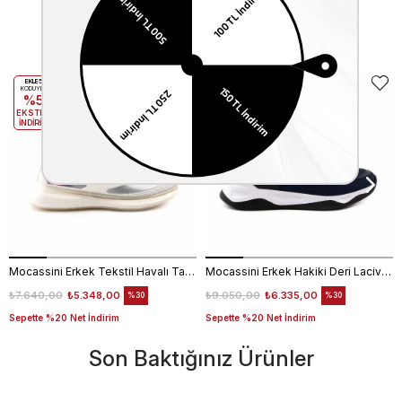
Benzer Ürünler
EKLE5
EKLE5
KODUYLA
KODUYLA
%5
%5
EKSTRA
EKSTRA
İNDİRİM
İNDİRİM
Mocassini Erkek Tekstil Havalı Taban Beyaz Spor & Sneaker Ayakkabı
Mocassini Erkek Hakiki Deri Lacivert Spor & Sneaker Ayakkabı
₺7.640,00
₺5.348,00
₺9.050,00
₺6.335,00
%30
%30
Sepette %20 Net İndirim
Sepette %20 Net İndirim
Son Baktığınız Ürünler