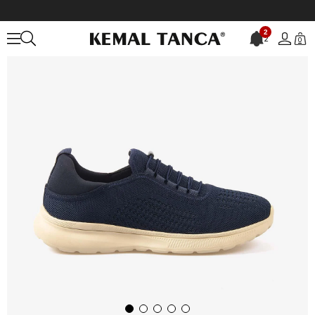
Anasayfa
ERKEK
AYAKKABI
Spor&Sneaker
2
2
0