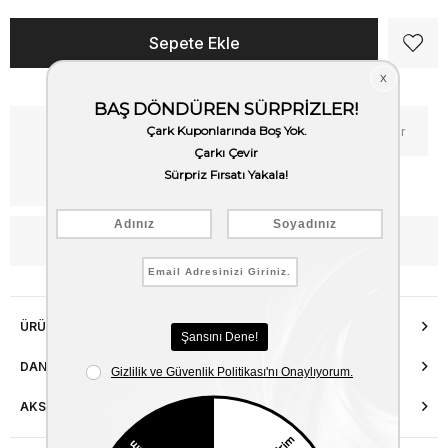
Kritik Stok
Fiyat Düşünce Haber Ver
Kargo Bedava
WhatsApp’tan Bilgi Al
ÜRÜN ÖZELLIKLERI
DANIŞMA HATTI
AKSESUAR ONARIMI