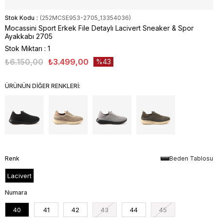
Stok Kodu
(252MCSE953-2705_13354036)
Mocassini Sport Erkek File Detaylı Lacivert Sneaker & Spor
Ayakkabı 2705
Stok Miktarı
:
1
₺6.150,00
₺3.499,00
43
ÜRÜNÜN DİĞER RENKLERİ:
Renk
Beden Tablosu
Lacivert
Numara
40
41
42
43
44
45