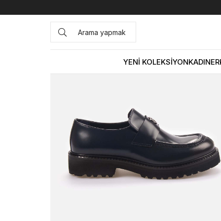
Anasayfa
ERKEK
AYAKKABI
Günlük
Mocassini Erkek
YENİ KOLEKSİYON
KADIN
ER