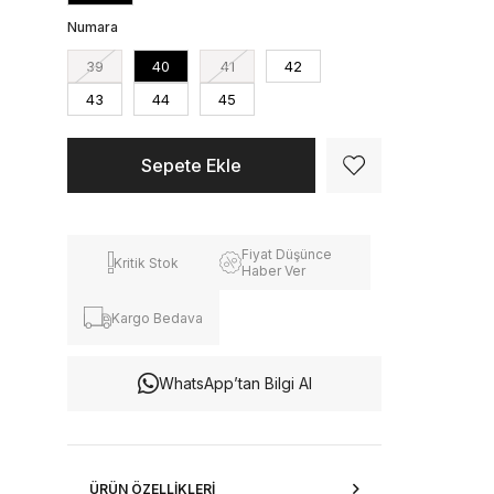
Numara
39
40
41
42
43
44
45
Fiyat Düşünce
Kritik Stok
Haber Ver
Kargo Bedava
WhatsApp’tan Bilgi Al
ÜRÜN ÖZELLIKLERI