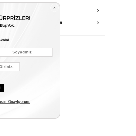
DANIŞMA HATTI
AKSESUAR ONARIMI