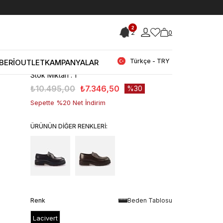
< < Önceki Sayfaya Dön
2
2
0
Stok Kodu
(241MCE468 36102_16777846)
Mocassini Erkek Günlük Ayakkabı
36102
Türkçe - TRY
BERİ
OUTLET
KAMPANYALAR
Stok Miktarı
:
1
₺10.495,00
₺7.346,50
30
Sepette %20 Net İndirim
ÜRÜNÜN DİĞER RENKLERİ:
Renk
Beden Tablosu
Lacivert