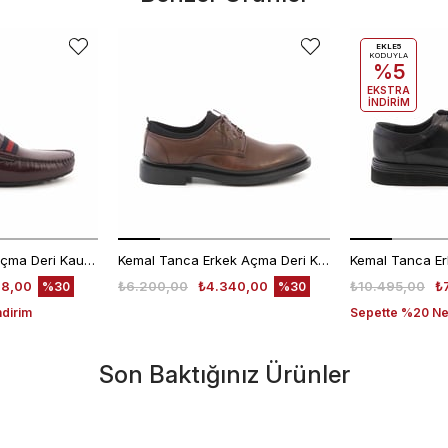
EKLE5
KODUYLA
%5
EKSTRA
İNDİRİM
Mocassini Erkek Açma Deri Kauçuk Taban Bordo Günlük Ayakkabı
Kemal Tanca Erkek Açma Deri Kahverengi Bağcıklı Klasik Ayakkabı Kauçuk Taban 0189
48,00
₺6.200,00
₺4.340,00
₺10.495,00
₺
%30
%30
ndirim
Sepette %20 Net
Son Baktığınız Ürünler