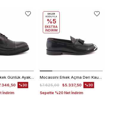
EKLE5
KODUYLA
%5
EKSTRA
İNDİRİM
Kemal Tanca Erkek Günlük Ayakkabı 9430-1
Mocassini Erkek Açma Deri Kauçuk Taban Siyah Günlük Ayakkabı
7.346,50
₺7.625,00
₺5.337,50
₺6.200,00
%30
%30
 İndirim
Sepette %20 Net İndirim