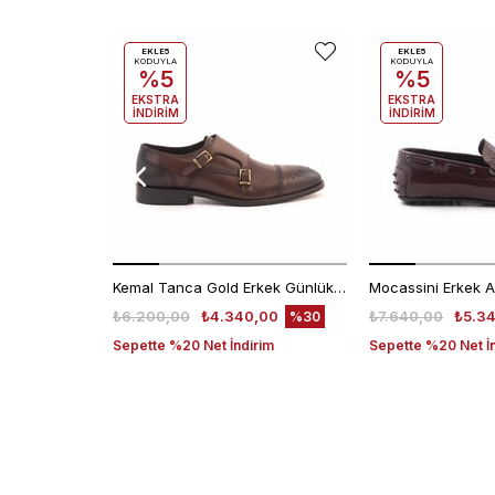
EKLE5
EKLE5
KODUYLA
KODUYLA
%5
%5
EKSTRA
EKSTRA
İNDİRİM
İNDİRİM
Kemal Tanca Gold Erkek Günlük Ayakkabı 6612-152
₺6.200,00
₺4.340,00
₺7.640,00
₺5.3
%30
Sepette %20 Net İndirim
Sepette %20 Net İ