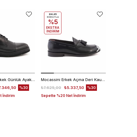
EKLE5
KODUYLA
%5
EKSTRA
İNDİRİM
Kemal Tanca Erkek Günlük Ayakkabı 9430-1
Mocassini Erkek Açma Deri Kauçuk Taban Siyah Günlük Ayakkabı
7.346,50
₺7.625,00
₺5.337,50
₺6.200,00
%30
%30
 İndirim
Sepette %20 Net İndirim