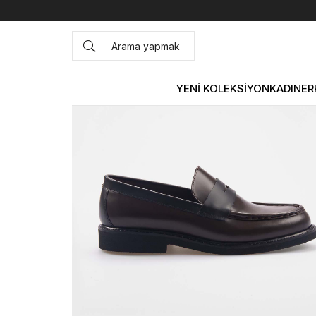
Anasayfa
ERKEK
AYAKKABI
Günlük
Mocassini Erkek
YENİ KOLEKSİYON
KADIN
ER