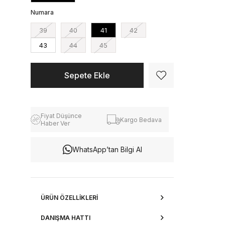
Numara
39
40
41
42
43
44
45
Fiyat Düşünce
Kargo Bedava
Haber Ver
WhatsApp’tan Bilgi Al
ÜRÜN ÖZELLIKLERI
DANIŞMA HATTI