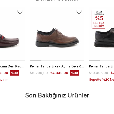
EKLE5
KODUYLA
%5
EKSTRA
İNDİRİM
Mocassini Erkek Açma Deri Kauçuk Taban Bordo Günlük Ayakkabı
Kemal Tanca Erkek Açma Deri Kahverengi Bağcıklı Klasik Ayakkabı Kauçuk Taban 0189
48,00
₺6.200,00
₺4.340,00
₺10.495,00
₺
%30
%30
ndirim
Sepette %20 Net
Son Baktığınız Ürünler