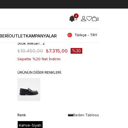
< < Önceki Sayfaya Dön
2
2
0
Stok Kodu
(241MCE002 D6259_167786989)
Mocassini Erkek Günlük Ayakkabı
D6259
Türkçe - TRY
BERİ
OUTLET
KAMPANYALAR
Stok Miktarı
:
2
₺10.450,00
₺7.315,00
30
Sepette %20 Net İndirim
ÜRÜNÜN DİĞER RENKLERİ:
Renk
Beden Tablosu
Kahve-Siyah