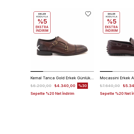
EKLE5
EKLE5
KODUYLA
KODUYLA
%5
%5
EKSTRA
EKSTRA
İNDİRİM
İNDİRİM
Kemal Tanca Gold Erkek Günlük Ayakkabı 6612-152
₺6.200,00
₺4.340,00
₺7.640,00
₺5.3
%30
Sepette %20 Net İndirim
Sepette %20 Net İ