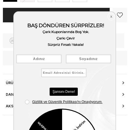
Fiyat Düşünce Haber Ver
Kargo Bedava
WhatsApp’tan Bilgi Al
ÜRÜN ÖZELLIKLERI
DANIŞMA HATTI
AKSESUAR ONARIMI