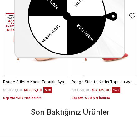
Benzer Ürünler
EKLE5
EKLE5
KODUYLA
KODUYLA
%5
%5
EKSTRA
EKSTRA
İNDİRİM
İNDİRİM
Rouge Stiletto Kadın Topuklu Ayakkabı 4924-02V8
Rouge Stiletto Kadın Topuklu Ayakkabı 4924-02V8
₺9.050,00
₺6.335,00
₺9.050,00
₺6.335,00
%30
%30
Sepette %20 Net İndirim
Sepette %20 Net İndirim
Son Baktığınız Ürünler