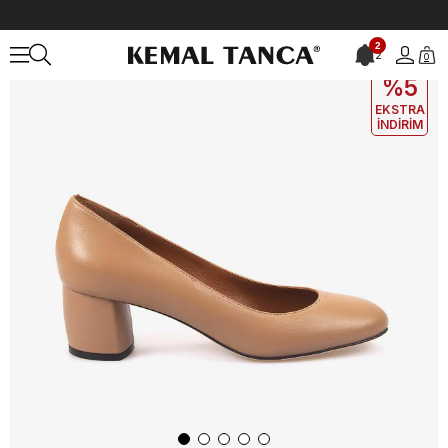
Anasayfa
KADIN
AYAKKABI
Topuklu Ayakkabı
Mocassini Kadın
2
2
0
EKLE5
KODUYLA
%5
EKSTRA
İNDİRİM