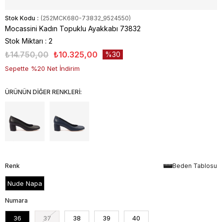
Stok Kodu
(252MCK680-73832_9524550)
Mocassini Kadın Topuklu Ayakkabı 73832
Stok Miktarı
:
2
₺14.750,00
₺10.325,00
30
Sepette %20 Net İndirim
ÜRÜNÜN DİĞER RENKLERİ:
Renk
Beden Tablosu
Nude Napa
Numara
36
37
38
39
40