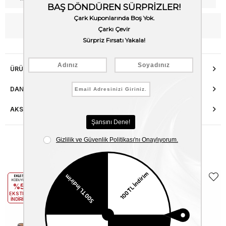
WhatsApp’tan Bilgi Al
ÜRÜN ÖZELLIKLERI
DANIŞMA HATTI
AKSESUAR ONARIMI
Benzer Ürünler
EKLE5
EKLE5
KODUYLA
KODUYLA
%5
%5
EKSTRA
EKSTRA
İNDİRİM
İNDİRİM