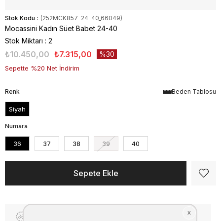
Stok Kodu
(252MCK857-24-40_66049)
Mocassini Kadın Süet Babet 24-40
Stok Miktarı
:
2
₺10.450,00
₺7.315,00
30
Sepette %20 Net İndirim
Renk
Beden Tablosu
Siyah
Numara
36
37
38
39
40
Fiyat Düşünce Haber Ver
Kargo Bedava