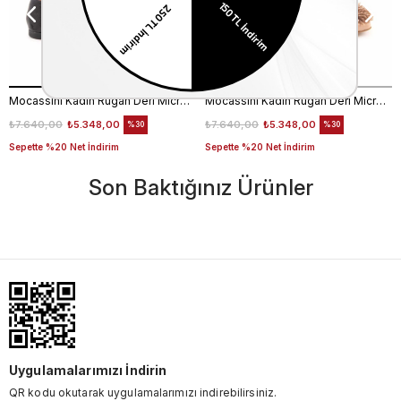
Mocassini Kadın Rugan Deri Microlight Taban Siyah Babet Ayakkabı
Mocassini Kadın Rugan Deri Microlight Taban Bej Parlak Babet Ayakkabı
₺7.640,00
₺5.348,00
₺7.640,00
₺5.348,00
%30
%30
Sepette %20 Net İndirim
Sepette %20 Net İndirim
Son Baktığınız Ürünler
Uygulamalarımızı İndirin
QR kodu okutarak uygulamalarımızı indirebilirsiniz.