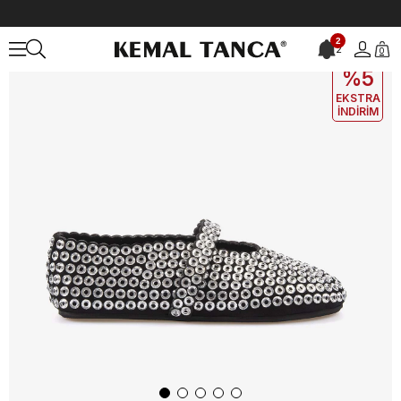
Anasayfa
KADIN
BABET
Mocassini Kadın Süet Babet 24-40
2
2
0
EKLE5
KODUYLA
%5
EKSTRA
İNDİRİM