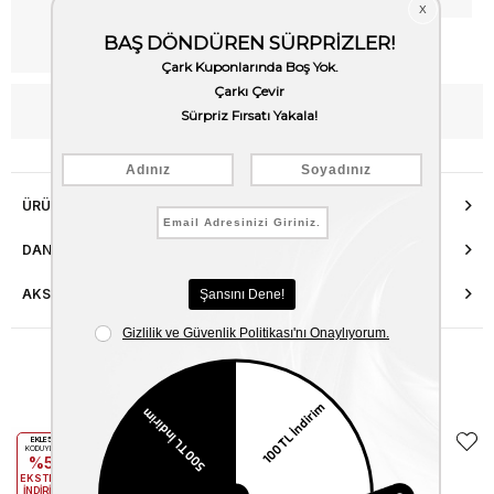
Kargo Bedava
WhatsApp’tan Bilgi Al
ÜRÜN ÖZELLIKLERI
DANIŞMA HATTI
AKSESUAR ONARIMI
Benzer Ürünler
EKLE5
EKLE5
KODUYLA
KODUYLA
%5
%5
EKSTRA
EKSTRA
İNDİRİM
İNDİRİM