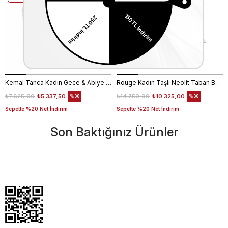
Kemal Tanca Kadın Gece & Abiye Ayakkabı 4360
Rouge Kadın Taşlı Neolit Taban Beyaz Süet Gece & Abiye Ayakkabı
₺7.625,00
₺5.337,50
₺14.750,00
₺10.325,00
%30
%30
Sepette %20 Net İndirim
Sepette %20 Net İndirim
Son Baktığınız Ürünler