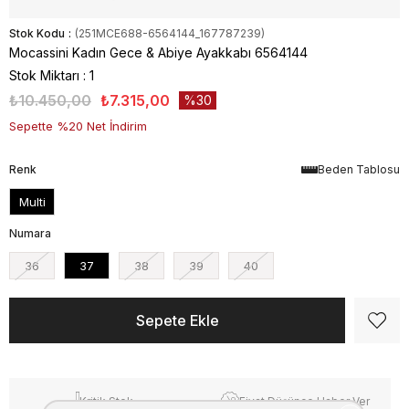
Stok Kodu
(251MCE688-6564144_167787239)
Mocassini Kadın Gece & Abiye Ayakkabı 6564144
Stok Miktarı
:
1
₺10.450,00
₺7.315,00
30
Sepette %20 Net İndirim
Renk
Beden Tablosu
Multi
Numara
36
37
38
39
40
Kritik Stok
Fiyat Düşünce Haber Ver