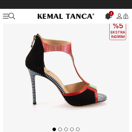
Anasayfa
KADIN
AYAKKABI
Gece&Abiye
Mocassini Kadın Gec
2
2
0
EKLE5
KODUYLA
%5
EKSTRA
İNDİRİM