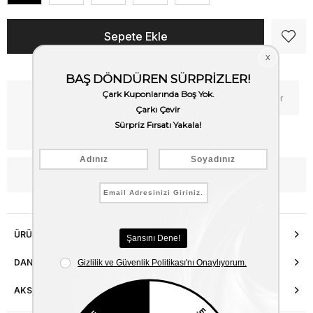
Kritik Stok
Fiyat Düşünce Haber Ver
Kargo Bedava
WhatsApp’tan Bilgi Al
ÜRÜN ÖZELLIKLERI
DANIŞMA HATTI
AKSESUAR ONARIMI