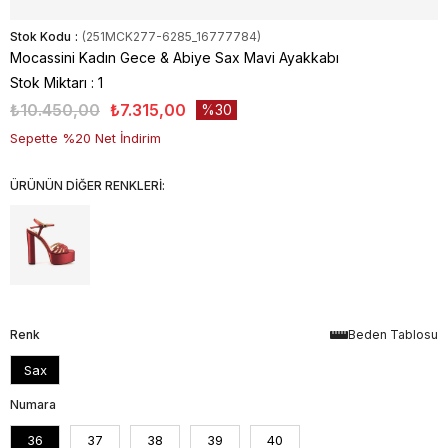
Stok Kodu
(251MCK277-6285_16777784)
Mocassini Kadın Gece & Abiye Sax Mavi Ayakkabı
Stok Miktarı
:
1
₺10.450,00
₺7.315,00
30
Sepette %20 Net İndirim
ÜRÜNÜN DİĞER RENKLERİ:
Renk
Beden Tablosu
Sax
Numara
36
37
38
39
40