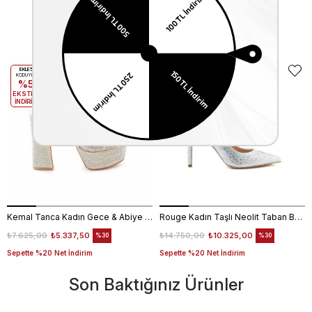
Benzer Ürünler
EKLE5
EKLE5
KODUYLA
KODUYLA
%5
%5
EKSTRA
EKSTRA
İNDİRİM
İNDİRİM
Kemal Tanca Kadın Gece & Abiye Ayakkabı 4360
Rouge Kadın Taşlı Neolit Taban Beyaz Süet Gece & Abiye Ayakkabı
₺7.625,00
₺5.337,50
₺14.750,00
₺10.325,00
%30
%30
Sepette %20 Net İndirim
Sepette %20 Net İndirim
Son Baktığınız Ürünler