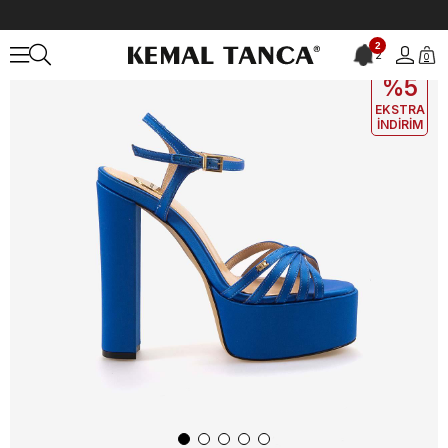
Anasayfa
KADIN
AYAKKABI
Gece&Abiye
Mocassini Kadın Gece
2
2
0
EKLE5
KODUYLA
%5
EKSTRA
İNDİRİM