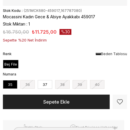
Stok Kodu
(251MCK680-459017_167787080)
Mocassini Kadın Gece & Abiye Ayakkabı 459017
Stok Miktarı
:
1
₺16.750,00
₺11.725,00
30
Sepette %20 Net İndirim
Renk
Beden Tablosu
Bej File
Numara
35
36
37
38
39
40
Kritik Stok
Fiyat Düşünce Haber Ver