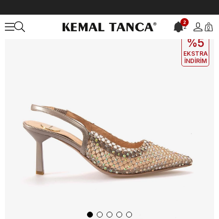
Anasayfa
KADIN
AYAKKABI
Gece&Abiye
Mocassini Kadın Gece
2
2
0
EKLE5
KODUYLA
%5
EKSTRA
İNDİRİM