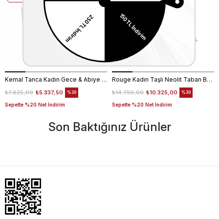
Kemal Tanca Kadın Gece & Abiye Ayakkabı 4360
Rouge Kadın Taşlı Neolit Taban Beyaz Süet Gece & Abiye Ayakkabı
₺7.625,00
₺5.337,50
₺14.750,00
₺10.325,00
%30
%30
Sepette %20 Net İndirim
Sepette %20 Net İndirim
Son Baktığınız Ürünler