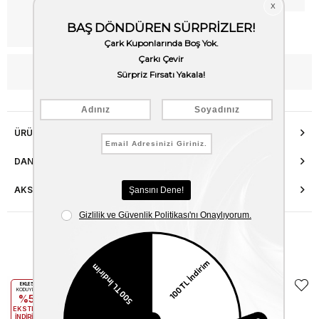
Kargo Bedava
WhatsApp’tan Bilgi Al
ÜRÜN ÖZELLIKLERI
DANIŞMA HATTI
AKSESUAR ONARIMI
Benzer Ürünler
EKLE5
EKLE5
KODUYLA
KODUYLA
%5
%5
EKSTRA
EKSTRA
İNDİRİM
İNDİRİM