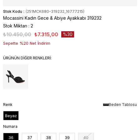
Stok Kodu
(251MCK680-319232_16777215)
Mocassini Kadın Gece & Abiye Ayakkabı 319232
Stok Miktarı
:
2
₺10.450,00
₺7.315,00
30
Sepette %20 Net İndirim
ÜRÜNÜN DİĞER RENKLERİ:
Renk
Beden Tablosu
Beyaz
Numara
36
37
38
39
40