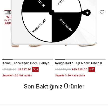
Benzer Ürünler
EKLE5
EKLE5
KODUYLA
KODUYLA
%5
%5
EKSTRA
EKSTRA
İNDİRİM
İNDİRİM
Kemal Tanca Kadın Gece & Abiye Ayakkabı 4360
Rouge Kadın Taşlı Neolit Taban Beyaz Süet Gece & Abiye Ayakkabı
₺7.625,00
₺5.337,50
₺14.750,00
₺10.325,00
%30
%30
Sepette %20 Net İndirim
Sepette %20 Net İndirim
Son Baktığınız Ürünler