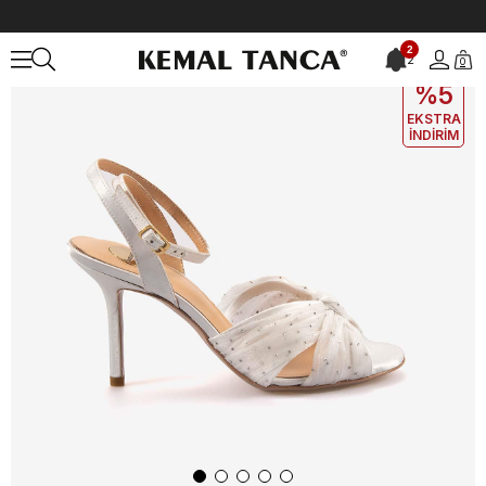
Anasayfa
KADIN
AYAKKABI
Gece&Abiye
Mocassini Kadın Gece
2
2
0
EKLE5
KODUYLA
%5
EKSTRA
İNDİRİM