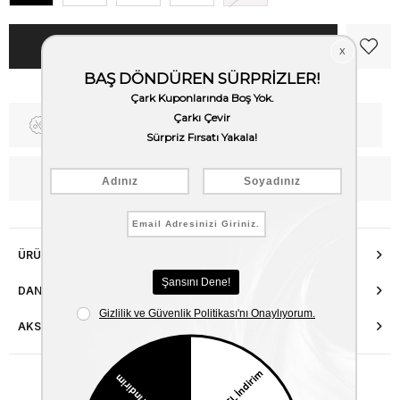
Fiyat Düşünce Haber Ver
Kargo Bedava
WhatsApp’tan Bilgi Al
ÜRÜN ÖZELLIKLERI
DANIŞMA HATTI
AKSESUAR ONARIMI