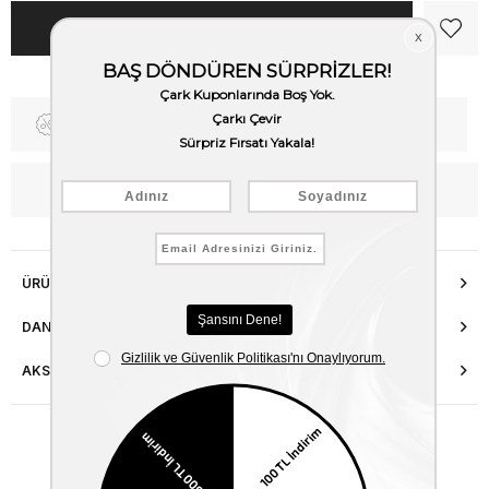
Fiyat Düşünce Haber Ver
Kargo Bedava
WhatsApp’tan Bilgi Al
ÜRÜN ÖZELLIKLERI
DANIŞMA HATTI
AKSESUAR ONARIMI
Benzer Ürünler