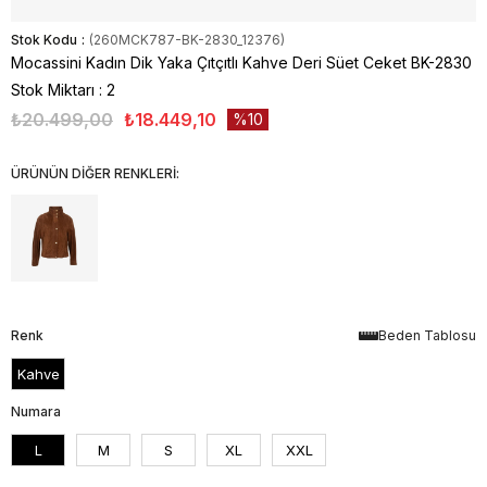
Stok Kodu
(260MCK787-BK-2830_12376)
Mocassini Kadın Dik Yaka Çıtçıtlı Kahve Deri Süet Ceket BK-2830
Stok Miktarı
:
2
₺20.499,00
₺18.449,10
10
ÜRÜNÜN DİĞER RENKLERİ:
Renk
Beden Tablosu
Kahve
Numara
L
M
S
XL
XXL