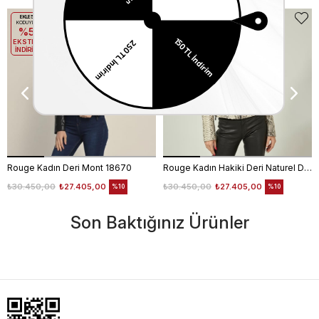
EKLE5
EKLE5
KODUYLA
KODUYLA
%5
%5
EKSTRA
EKSTRA
İNDİRİM
İNDİRİM
Rouge Kadın Deri Mont 18670
Rouge Kadın Hakiki Deri Naturel Deri Mont
₺30.450,00
₺27.405,00
₺30.450,00
₺27.405,00
%10
%10
Son Baktığınız Ürünler