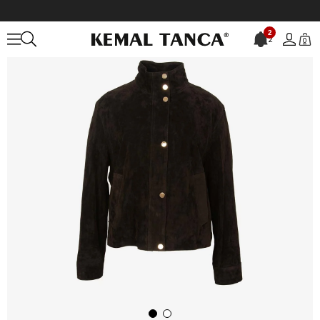
Anasayfa
DERİ GİYİM
KADIN
Deri Mont
2
2
0