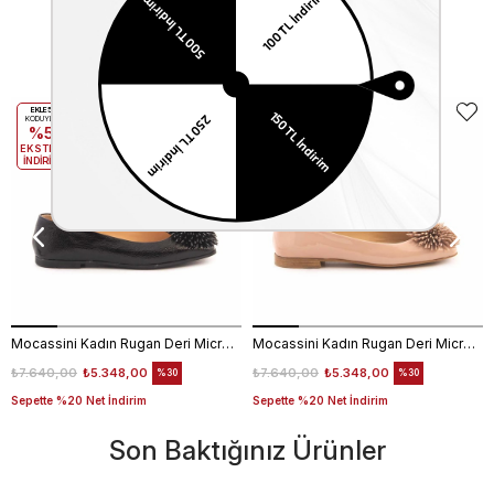
Benzer Ürünler
EKLE5
EKLE5
KODUYLA
KODUYLA
%5
%5
EKSTRA
EKSTRA
İNDİRİM
İNDİRİM
Mocassini Kadın Rugan Deri Microlight Taban Siyah Babet Ayakkabı
Mocassini Kadın Rugan Deri Microlight Taban Bej Parlak Babet Ayakkabı
₺7.640,00
₺5.348,00
₺7.640,00
₺5.348,00
%30
%30
Sepette %20 Net İndirim
Sepette %20 Net İndirim
Son Baktığınız Ürünler