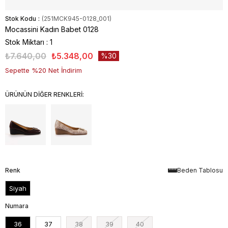
Stok Kodu
(251MCK945-0128_001)
Mocassini Kadın Babet 0128
Stok Miktarı
:
1
₺7.640,00
₺5.348,00
30
Sepette %20 Net İndirim
ÜRÜNÜN DİĞER RENKLERİ:
Renk
Beden Tablosu
Siyah
Numara
36
37
38
39
40