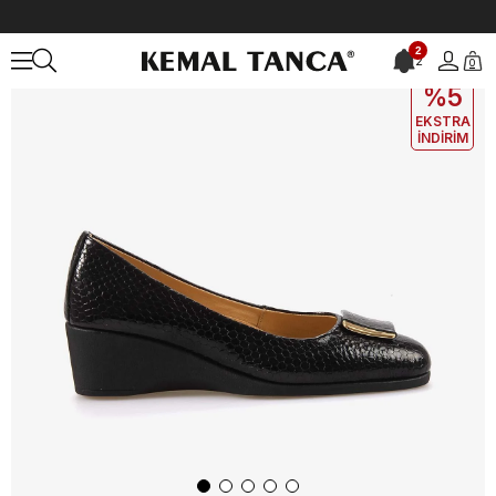
Anasayfa
KADIN
BABET
Mocassini Kadın Babet 0128
2
2
0
EKLE5
KODUYLA
%5
EKSTRA
İNDİRİM