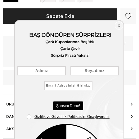
Kritik Stok
Fiyat Düşünce Haber Ver
Kargo Bedava
WhatsApp’tan Bilgi Al
ÜRÜN ÖZELLIKLERI
DANIŞMA HATTI
AKSESUAR ONARIMI