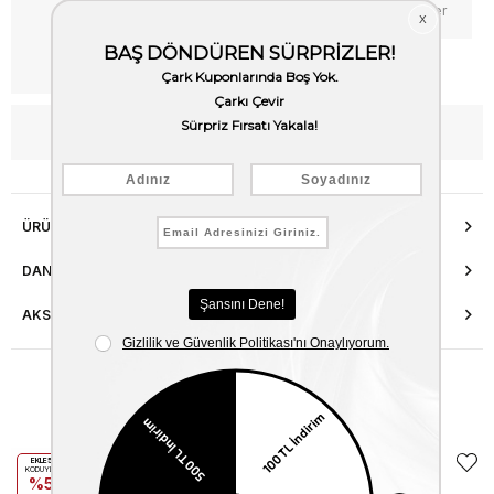
Favorilere Ekle
Fiyat Düşünce Haber Ver
Kargo Bedava
WhatsApp’tan Bilgi Al
ÜRÜN ÖZELLIKLERI
DANIŞMA HATTI
AKSESUAR ONARIMI
Benzer Ürünler
EKLE5
EKLE5
KODUYLA
KODUYLA
%5
%5