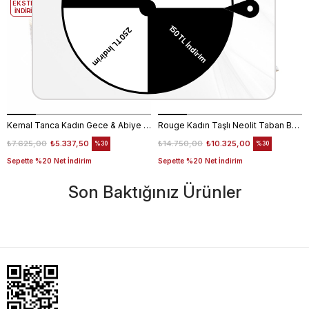
EKSTRA
EKSTRA
İNDİRİM
İNDİRİM
Kemal Tanca Kadın Gece & Abiye Ayakkabı 4360
Rouge Kadın Taşlı Neolit Taban Beyaz Süet Gece & Abiye Ayakkabı
₺7.625,00
₺5.337,50
₺14.750,00
₺10.325,00
%30
%30
Sepette %20 Net İndirim
Sepette %20 Net İndirim
Son Baktığınız Ürünler