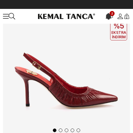
Anasayfa
KADIN
AYAKKABI
Gece&Abiye
Mocassini Kadın Gec
2
2
0
EKLE5
KODUYLA
%5
EKSTRA
İNDİRİM