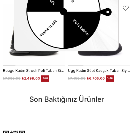
EKLE5
KODUYLA
%5
EKSTRA
İNDİRİM
Rouge Kadın Strech Poli Taban Siyah Günlük Bot
Ugg Kadın Süet Kauçuk Taban Siyah Günlük Bot
₺7.998,00
₺2.499,00
₺7.450,00
₺6.705,00
%69
%10
Son Baktığınız Ürünler