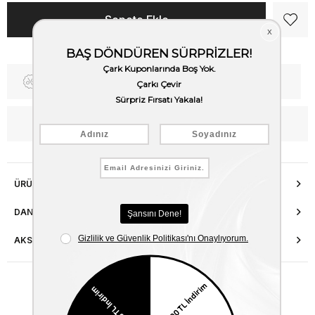
Fiyat Düşünce Haber Ver
Kargo Bedava
WhatsApp’tan Bilgi Al
ÜRÜN ÖZELLIKLERI
DANIŞMA HATTI
AKSESUAR ONARIMI
Benzer Ürünler