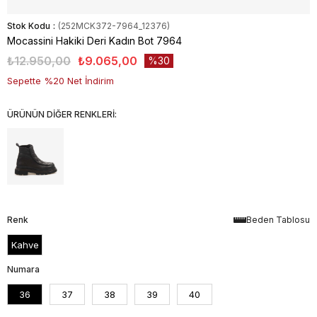
Stok Kodu
(252MCK372-7964_12376)
Mocassini Hakiki Deri Kadın Bot 7964
₺12.950,00
₺9.065,00
30
Sepette %20 Net İndirim
ÜRÜNÜN DİĞER RENKLERİ:
Renk
Beden Tablosu
Kahve
Numara
36
37
38
39
40