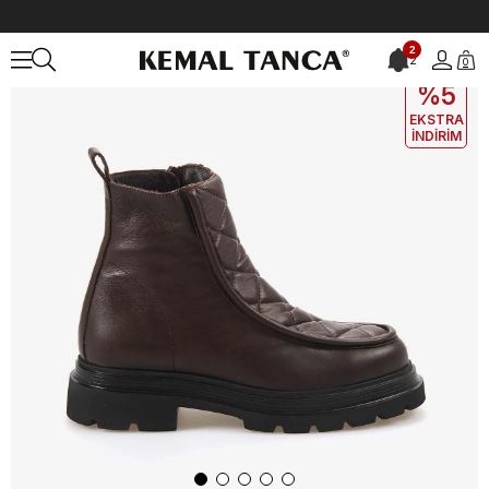
Anasayfa
KADIN
BOT&ÇİZME
Günlük Bot
Mocassini Hakiki Der
2
2
0
EKLE5
KODUYLA
%5
EKSTRA
İNDİRİM