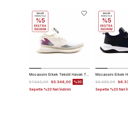
EKLE5
EKLE5
KODUYLA
KODUYLA
%5
%5
EKSTRA
EKSTRA
İNDİRİM
İNDİRİM
Mocassini Erkek Tekstil Havalı Taban Beyaz Spor & Sneaker Ayakkabı
₺7.640,00
₺5.348,00
₺9.050,00
₺6.3
%30
Sepette %20 Net İndirim
Sepette %20 Net İ