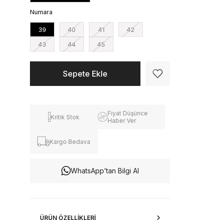
Numara
39
40
41
42
43
44
45
Fiyat Düşünce
Kritik Stok
Haber Ver
Kargo Bedava
WhatsApp’tan Bilgi Al
ÜRÜN ÖZELLIKLERI