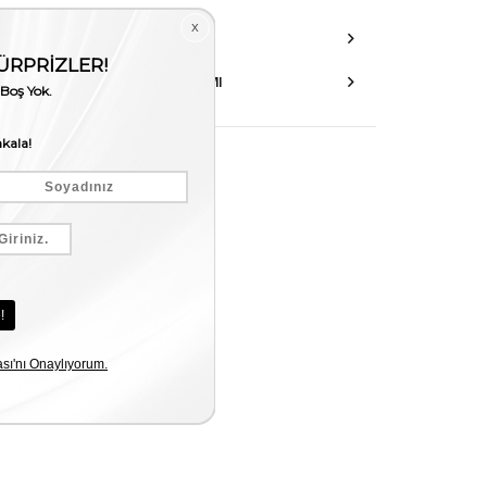
DANIŞMA HATTI
AKSESUAR ONARIMI