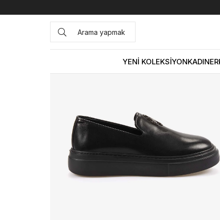
Anasayfa
ERKEK
AYAKKABI
Spor&Sneaker
Mocassin
YENİ KOLEKSİYON
KADIN
ER