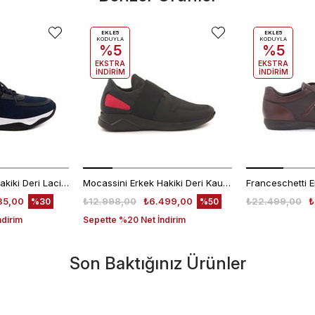
EKLE5
EKLE5
KODUYLA
KODUYLA
%5
%5
EKSTRA
EKSTRA
İNDİRİM
İNDİRİM
Mocassini Erkek Hakiki Deri Lacivert Spor & Sneaker Ayakkabı
Mocassini Erkek Hakiki Deri Kauçuk Taban Siyah - Gri Spor & Sneaker Ayakkabı
35,00
₺12.998,00
₺6.499,00
₺22.499,00
₺
%30
%50
ndirim
Sepette %20 Net İndirim
Son Baktığınız Ürünler