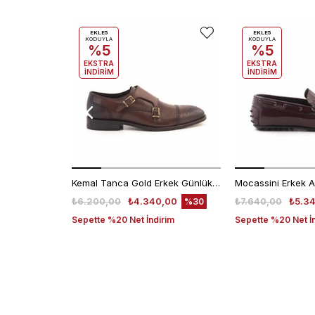
EKLE5
EKLE5
KODUYLA
KODUYLA
%5
%5
EKSTRA
EKSTRA
İNDİRİM
İNDİRİM
Kemal Tanca Gold Erkek Günlük Ayakkabı 6612-152
₺6.200,00
₺4.340,00
₺7.640,00
₺5.3
%30
Sepette %20 Net İndirim
Sepette %20 Net İ