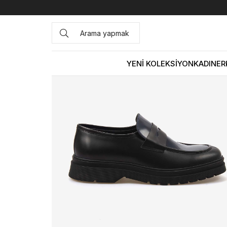
Anasayfa
ERKEK
AYAKKABI
Günlük
Mocassini Hakiki
YENİ KOLEKSİYON
KADIN
ER