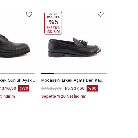
EKLE5
KODUYLA
%5
EKSTRA
İNDİRİM
Kemal Tanca Erkek Günlük Ayakkabı 9430-1
Mocassini Erkek Açma Deri Kauçuk Taban Siyah Günlük Ayakkabı
7.346,50
₺7.625,00
₺5.337,50
₺6.200,00
%30
%30
 İndirim
Sepette %20 Net İndirim