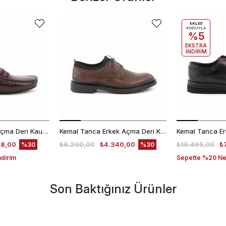
EKLE5
KODUYLA
%5
EKSTRA
İNDİRİM
Mocassini Erkek Açma Deri Kauçuk Taban Bordo Günlük Ayakkabı
Kemal Tanca Erkek Açma Deri Kahverengi Bağcıklı Klasik Ayakkabı Kauçuk Taban 0189
48,00
₺6.200,00
₺4.340,00
₺10.495,00
₺
%30
%30
ndirim
Sepette %20 Net
Son Baktığınız Ürünler