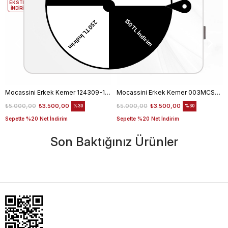
EKSTRA
EKSTRA
İNDİRİM
İNDİRİM
Mocassini Erkek Kemer 124309-100
Mocassini Erkek Kemer 003MCSN B3245
₺5.000,00
₺3.500,00
₺5.000,00
₺3.500,00
%30
%30
Sepette %20 Net İndirim
Sepette %20 Net İndirim
Son Baktığınız Ürünler