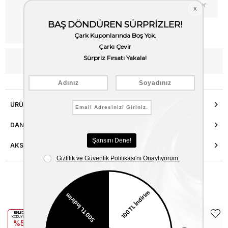
Favorilere Ekle
Fiyat Düşünce Haber Ver
Kargo Bedava
WhatsApp’tan Bilgi Al
ÜRÜN ÖZELLIKLERI
DANIŞMA HATTI
AKSESUAR ONARIMI
Benzer Ürünler
EKLE5
EKLE5
KODUYLA
KODUYLA
%5
%5