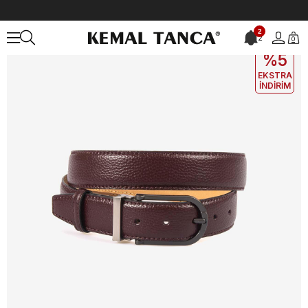
Anasayfa
ÇANTA&AKSESUAR
ERKEK
Kemer
Mocassini Hakiki D
2
2
0
EKLE5
KODUYLA
%5
EKSTRA
İNDİRİM