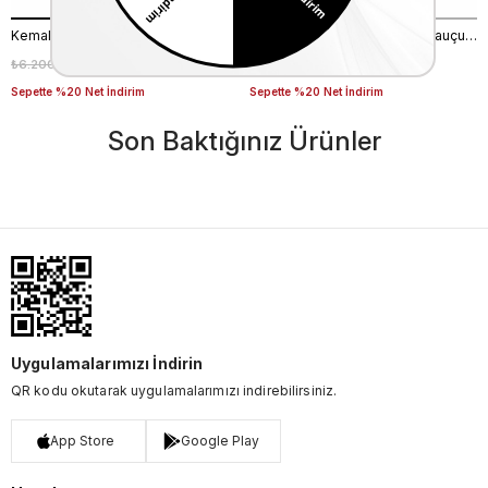
Kemal Tanca Gold Erkek Günlük Ayakkabı 6612-152
Mocassini Erkek Açma Deri Kauçuk Taban Bordo Günlük Ayakkabı
₺6.200,00
₺4.340,00
₺7.640,00
₺5.348,00
%30
%30
Sepette %20 Net İndirim
Sepette %20 Net İndirim
Son Baktığınız Ürünler
Uygulamalarımızı İndirin
QR kodu okutarak uygulamalarımızı indirebilirsiniz.
App Store
Google Play