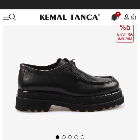
Anasayfa
ERKEK
AYAKKABI
Günlük
Mocassini Erkek Günlük Ay
2
2
0
EKLE5
KODUYLA
%5
EKSTRA
İNDİRİM