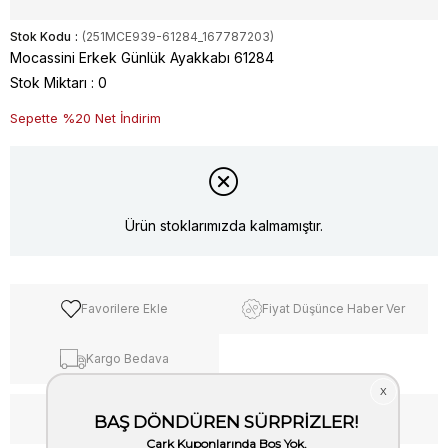
Stok Kodu
(251MCE939-61284_167787203)
Mocassini Erkek Günlük Ayakkabı 61284
Stok Miktarı
:
0
Sepette %20 Net İndirim
Ürün stoklarımızda kalmamıştır.
Favorilere Ekle
Fiyat Düşünce Haber Ver
Kargo Bedava
WhatsApp’tan Bilgi Al