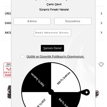
ÜRÜN ÖZELLIKLERI
DANIŞMA HATTI
AKSESUAR ONARIMI
Benzer Ürünler
EKLE5
EKLE5
KODUYLA
KODUYLA
%5
%5
EKSTRA
EKSTRA
İNDİRİM
İNDİRİM