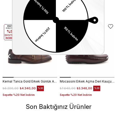
Benzer Ürünler
EKLE5
EKLE5
KODUYLA
KODUYLA
%5
%5
EKSTRA
EKSTRA
İNDİRİM
İNDİRİM
Kemal Tanca Gold Erkek Günlük Ayakkabı 6612-152
Mocassini Erkek Açma Deri Kauçuk Taban Bordo Günlük Ayakkabı
₺6.200,00
₺4.340,00
₺7.640,00
₺5.348,00
%30
%30
Sepette %20 Net İndirim
Sepette %20 Net İndirim
Son Baktığınız Ürünler