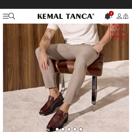
Anasayfa
ERKEK
AYAKKABI
Günlük
Mocassini Hakiki Deri Erk
2
2
0
EKLE5
KODUYLA
%5
EKSTRA
İNDİRİM