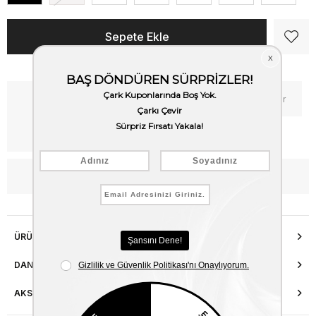
Kritik Stok
Fiyat Düşünce Haber Ver
Kargo Bedava
WhatsApp’tan Bilgi Al
ÜRÜN ÖZELLIKLERI
DANIŞMA HATTI
AKSESUAR ONARIMI