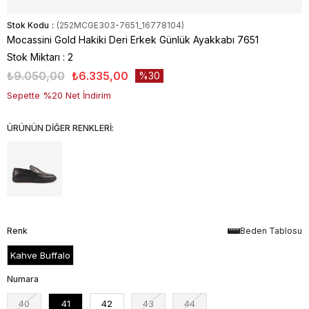
Stok Kodu
(252MCGE303-7651_16778104)
Mocassini Gold Hakiki Deri Erkek Günlük Ayakkabı 7651
Stok Miktarı
:
2
₺9.050,00
₺6.335,00
30
Sepette %20 Net İndirim
ÜRÜNÜN DİĞER RENKLERİ:
Renk
Beden Tablosu
Kahve Buffalo
Numara
40
41
42
43
44