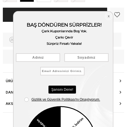
Fiyat Düşünce Haber Ver
Kargo Bedava
WhatsApp’tan Bilgi Al
ÜRÜN ÖZELLIKLERI
DANIŞMA HATTI
AKSESUAR ONARIMI