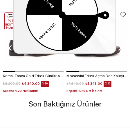
Benzer Ürünler
EKLE5
EKLE5
KODUYLA
KODUYLA
%5
%5
EKSTRA
EKSTRA
İNDİRİM
İNDİRİM
Kemal Tanca Gold Erkek Günlük Ayakkabı 6612-152
Mocassini Erkek Açma Deri Kauçuk Taban Bordo Günlük Ayakkabı
₺6.200,00
₺4.340,00
₺7.640,00
₺5.348,00
%30
%30
Sepette %20 Net İndirim
Sepette %20 Net İndirim
Son Baktığınız Ürünler