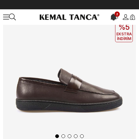
Anasayfa
ERKEK
AYAKKABI
Günlük
2
2
0
EKLE5
KODUYLA
%5
EKSTRA
İNDİRİM