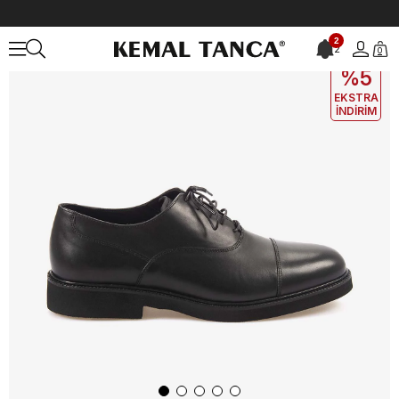
Anasayfa
ERKEK
AYAKKABI
Günlük
2
2
0
EKLE5
KODUYLA
%5
EKSTRA
İNDİRİM