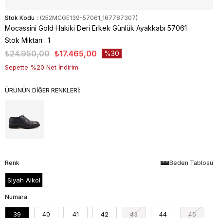
Stok Kodu
(252MCGE139-57061_167787307)
Mocassini Gold Hakiki Deri Erkek Günlük Ayakkabı 57061
Stok Miktarı
:
1
₺24.950,00
₺17.465,00
30
Sepette %20 Net İndirim
ÜRÜNÜN DİĞER RENKLERİ:
Renk
Beden Tablosu
Siyah Alkol
Numara
39
40
41
42
43
44
45