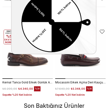
Benzer Ürünler
EKLE5
EKLE5
KODUYLA
KODUYLA
%5
%5
EKSTRA
EKSTRA
İNDİRİM
İNDİRİM
Kemal Tanca Gold Erkek Günlük Ayakkabı 6612-152
Mocassini Erkek Açma Deri Kauçuk Taban Bordo Günlük Ayakkabı
₺6.200,00
₺4.340,00
₺7.640,00
₺5.348,00
%30
%30
Sepette %20 Net İndirim
Sepette %20 Net İndirim
Son Baktığınız Ürünler