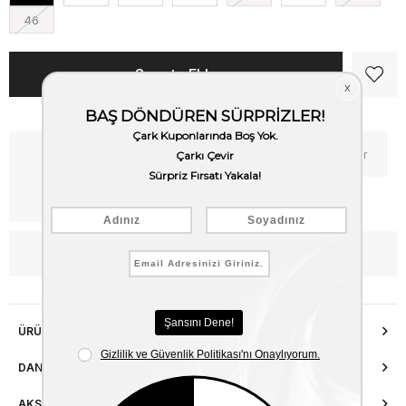
46
Kritik Stok
Fiyat Düşünce Haber Ver
Kargo Bedava
WhatsApp’tan Bilgi Al
ÜRÜN ÖZELLIKLERI
DANIŞMA HATTI
AKSESUAR ONARIMI